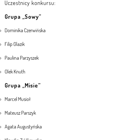
Uczestnicy konkursu:
Grupa „Sowy”
PRACOWNICY
Dominika Czerwińska
STATUT I STANDARDY
OCHRONY MAŁOLETNICH
Filip Glazik
PROCEDURY I REGULAMINY
Paulina Parzyszek
Olek Knuth
DEKLARACJA DOSTĘPNOŚCI
Grupa „Misie”
RADOŚĆ – ZABAWA – NAUKA
Marcel Musioł
Mateusz Parszyk
NASZA KONCEPCJA
Agata Augustyńska
ROCZNY PLAN PRACY