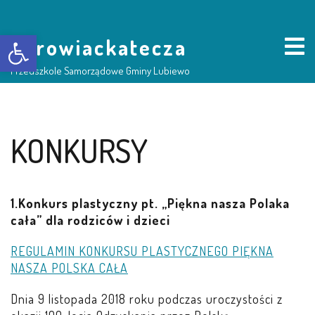
Otwórz pasek narzędzi
borowiackatecza
Przedszkole Samorządowe Gminy Lubiewo
HOME
KONKURSY
NASZE PRZEDSZKOLE
1.Konkurs plastyczny pt. „Piękna nasza Polaka
O NAS
cała” dla rodziców i dzieci
RADA RODZICÓW
REGULAMIN KONKURSU PLASTYCZNEGO PIĘKNA
NASZA POLSKA CAŁA
GRUPY DZIECI
Dnia 9 listopada 2018 roku podczas uroczystości z