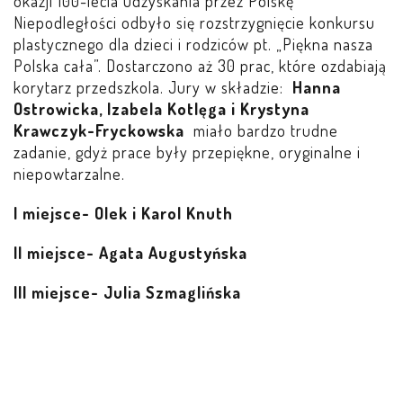
okazji 100-lecia Odzyskania przez Polskę
LEŚNE PSZCZÓŁKI – BYSŁAW
Niepodległości odbyło się rozstrzygnięcie konkursu
plastycznego dla dzieci i rodziców pt. „Piękna nasza
ŻABKI – BYSŁAW
Polska cała”. Dostarczono aż 30 prac, które ozdabiają
korytarz przedszkola. Jury w składzie:
Hanna
Ostrowicka, Izabela Kotlęga i Krystyna
SOWY – BYSŁAW
Krawczyk-Fryckowska
miało bardzo trudne
zadanie, gdyż prace były przepiękne, oryginalne i
WIEWIÓRKI – BYSŁAW
niepowtarzalne.
MISIE – BYSŁAW
I miejsce- Olek i Karol Knuth
PSZCZÓŁKI – LUBIEWO
II miejsce- Agata Augustyńska
III miejsce- Julia Szmaglińska
WIEWIÓRKI – LUBIEWO
ŻABKI – LUBIEWO
WIEWIÓRKI – SUCHA