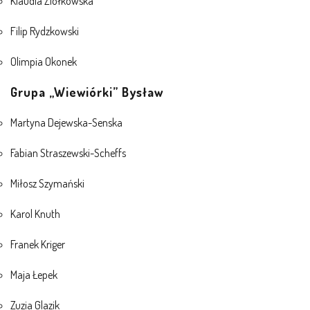
Klaudia Ziółkowska
KORZYSTANIE Z TIK
Filip Rydzkowski
Olimpia Okonek
PROGRAMY
Grupa „Wiewiórki” Bysław
UROCZYSTOŚCI
Martyna Dejewska-Senska
OSIĄGNIĘCIA
Fabian Straszewski-Scheffs
KONKURSY
Miłosz Szymański
NASI PRZYJACIELE
Karol Knuth
Franek Kriger
KĄCIK DLA RODZICÓW
Maja Łepek
Zuzia Glazik