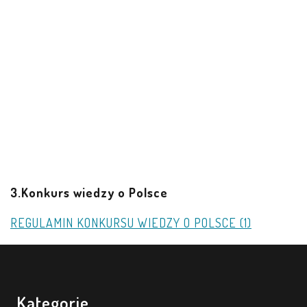
tel. kom. 604461836
e-mail: przedbys@poczta.onet.eu
Przedszkole Samorządowe Gminy
Lubiewo
„Borowiacka Tęcza tak się nazywamy,
Borowiaków przeszłość chętnie odkrywamy.
Żółty to jest ciepło, Radość pomarańczowy, Brązowy to mądrość,
Zielony świerkowy”
borowiackatecza.pl