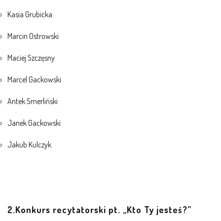
E-DZIENNIK
Kasia Grubicka
Marcin Ostrowski
LOGOWANIE
Maciej Szczęsny
REJESTRACJA KONTA
Marcel Gackowski
Antek Smerliński
KONTAKT
Janek Gackowski
Jakub Kulczyk
2.Konkurs recytatorski pt. „Kto Ty jesteś?”