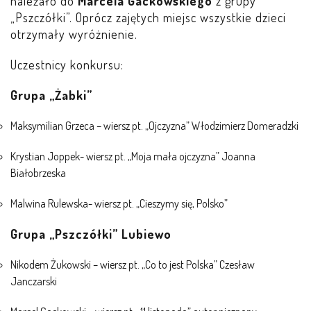
należało do
Marcela Gackowskiego
z grupy
„Pszczółki”. Oprócz zajętych miejsc wszystkie dzieci
otrzymały wyróżnienie.
Uczestnicy konkursu:
Grupa „Żabki”
Maksymilian Grzeca – wiersz pt. „Ojczyzna” Włodzimierz Domeradzki
Krystian Joppek- wiersz pt. „Moja mała ojczyzna” Joanna
Białobrzeska
Malwina Rulewska- wiersz pt. „Cieszymy się, Polsko”
Grupa „Pszczółki” Lubiewo
Nikodem Żukowski – wiersz pt. „Co to jest Polska” Czesław
Janczarski