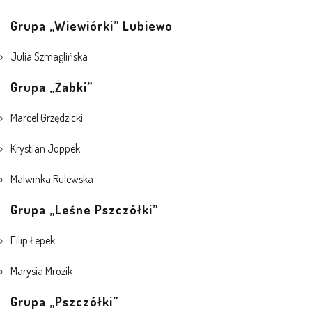
AKTUALNOŚCI
Grupa „Wiewiórki” Lubiewo
PORADY DLA RODZICÓW
Julia Szmaglińska
REKRUTACJA
Grupa „Żabki”
DOKUMENTY DO POBRANIA
Marcel Grzędzicki
Krystian Joppek
OBIADY
Malwinka Rulewska
ANKIETY
Grupa „Leśne Pszczółki”
COVID – 19
Filip Łepek
Marysia Mrozik
BIP
Grupa „Pszczółki”