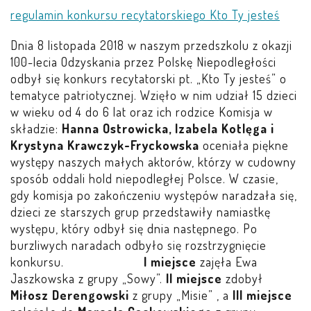
regulamin konkursu recytatorskiego Kto Ty jesteś
Dnia 8 listopada 2018 w naszym przedszkolu z okazji
100-lecia Odzyskania przez Polskę Niepodległości
odbył się konkurs recytatorski pt. „Kto Ty jesteś” o
tematyce patriotycznej. Wzięło w nim udział 15 dzieci
w wieku od 4 do 6 lat oraz ich rodzice Komisja w
składzie:
Hanna Ostrowicka, Izabela Kotlęga i
Krystyna Krawczyk-Fryckowska
oceniała piękne
występy naszych małych aktorów, którzy w cudowny
sposób oddali hold niepodległej Polsce. W czasie,
gdy komisja po zakończeniu występów naradzała się,
dzieci ze starszych grup przedstawiły namiastkę
występu, który odbył się dnia następnego. Po
burzliwych naradach odbyło się rozstrzygnięcie
konkursu.
I miejsce
zajęła Ewa
Jaszkowska z grupy „Sowy”.
II miejsce
zdobył
Miłosz Derengowski
z grupy „Misie” , a
III miejsce