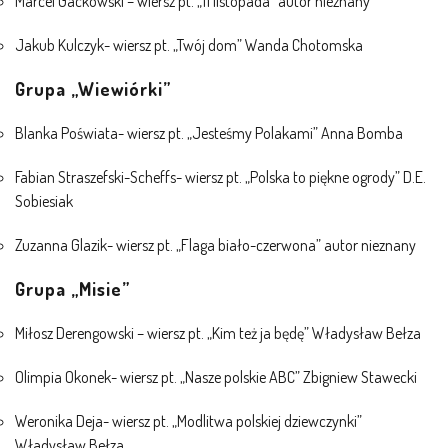
Marcel Gackowski – wiersz pt. „11 listopada” autor nieznany
Jakub Kulczyk- wiersz pt. „Twój dom” Wanda Chotomska
Grupa „Wiewiórki”
Blanka Poświata- wiersz pt. „Jesteśmy Polakami” Anna Bomba
Fabian Straszefski-Scheffs- wiersz pt. „Polska to piękne ogrody” D.E.
Sobiesiak
Zuzanna Glazik- wiersz pt. „Flaga biało-czerwona” autor nieznany
Grupa „Misie”
Miłosz Derengowski – wiersz pt. „Kim też ja będę” Władysław Bełza
Olimpia Okonek- wiersz pt. „Nasze polskie ABC” Zbigniew Stawecki
Weronika Deja- wiersz pt. „Modlitwa polskiej dziewczynki”
Władysław Bełza