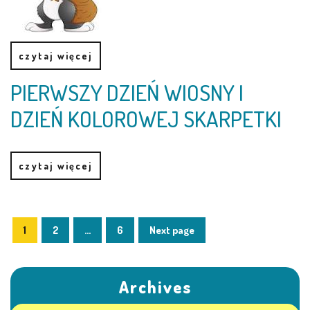
KORZYSTANIE Z TIK
czytaj więcej
PROGRAMY
PIERWSZY DZIEŃ WIOSNY I
UROCZYSTOŚCI
DZIEŃ KOLOROWEJ SKARPETKI
OSIĄGNIĘCIA
czytaj więcej
KONKURSY
NASI PRZYJACIELE
1
2
…
6
Next page
KĄCIK DLA RODZICÓW
Archives