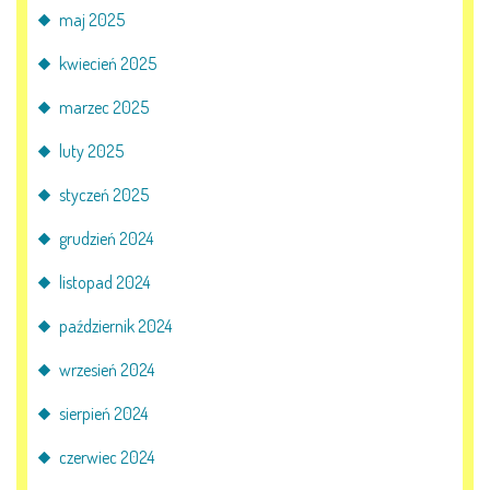
maj 2025
E-DZIENNIK
kwiecień 2025
LOGOWANIE
marzec 2025
luty 2025
REJESTRACJA KONTA
styczeń 2025
grudzień 2024
KONTAKT
listopad 2024
październik 2024
wrzesień 2024
sierpień 2024
czerwiec 2024