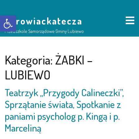
Otwórz pasek narzędzi
borowiackatecza
Przedszkole Samorządowe Gminy Lubiewo
HOME
Kategoria:
ŻABKI –
LUBIEWO
NASZE PRZEDSZKOLE
Teatrzyk „Przygody Calineczki”,
O NAS
Sprzątanie świata, Spotkanie z
RADA RODZICÓW
paniami psycholog p. Kingą i p.
GRUPY DZIECI
Marceliną