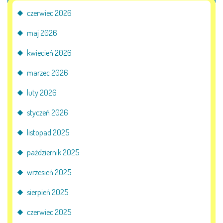
AKTUALNOŚCI
czerwiec 2026
PORADY DLA RODZICÓW
maj 2026
kwiecień 2026
REKRUTACJA
marzec 2026
DOKUMENTY DO POBRANIA
luty 2026
OBIADY
styczeń 2026
ANKIETY
listopad 2025
październik 2025
COVID – 19
wrzesień 2025
sierpień 2025
BIP
czerwiec 2025