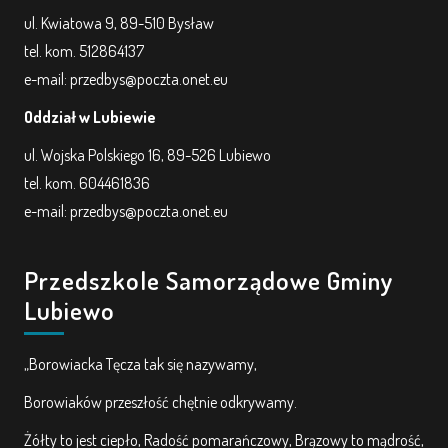
AKTUALNOŚCI
ul. Kwiatowa 9, 89-510 Bysław
tel. kom. 512864137
PORADY DLA RODZICÓW
e-mail: przedbys@poczta.onet.eu
REKRUTACJA
Oddział w Lubiewie
ul. Wojska Polskiego 16, 89-526 Lubiewo
DOKUMENTY DO POBRANIA
tel. kom. 604461836
e-mail: przedbys@poczta.onet.eu
OBIADY
ANKIETY
Przedszkole Samorządowe Gminy
Lubiewo
COVID – 19
„Borowiacka Tęcza tak się nazywamy,
Borowiaków przeszłość chętnie odkrywamy.
BIP
Żółty to jest ciepło, Radość pomarańczowy, Brązowy to mądrość,