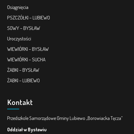
Osiągnięcia
KORZYSTANIE Z TIK
PSZCZÓŁKI – LUBIEWO
PROGRAMY
SOWY – BYSŁAW
Uroczystości
UROCZYSTOŚCI
WIEWIÓRKI – BYSŁAW
OSIĄGNIĘCIA
WIEWIÓRKI – SUCHA
ŻABKI – BYSŁAW
KONKURSY
ŻABKI – LUBIEWO
NASI PRZYJACIELE
Kontakt
KĄCIK DLA RODZICÓW
Przedszkole Samorządowe Gminy Lubiewo „Borowiacka Tęcza”
Oddział w Bysławiu