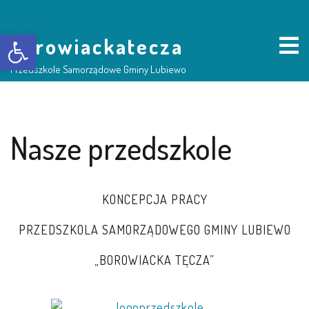
Otwórz pasek narzędzi
borowiackatecza
Przedszkole Samorządowe Gminy Lubiewo
HOME
Nasze przedszkole
NASZE PRZEDSZKOLE
KONCEPCJA PRACY
O NAS
PRZEDSZKOLA SAMORZĄDOWEGO GMINY LUBIEWO
RADA RODZICÓW
„BOROWIACKA TĘCZA”
GRUPY DZIECI