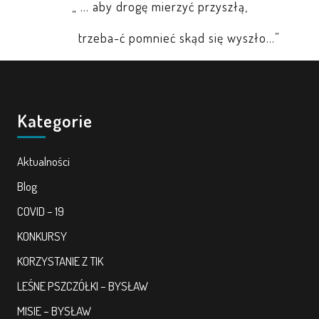
„ … aby drogę mierzyć przyszłą,
PRACOWNICY
trzeba-ć pomnieć skąd się wyszło…”
STATUT I STANDARDY
OCHRONY MAŁOLETNICH
Kategorie
PROCEDURY I REGULAMINY
Aktualności
DEKLARACJA DOSTĘPNOŚCI
Blog
COVID – 19
RADOŚĆ – ZABAWA – NAUKA
KONKURSY
KORZYSTANIE Z TIK
NASZA KONCEPCJA
LEŚNE PSZCZÓŁKI – BYSŁAW
ROCZNY PLAN PRACY
MISIE – BYSŁAW