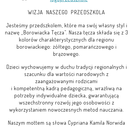
LEŚNE PSZCZÓŁKI – BYSŁAW
WIZJA NASZEGO PRZEDSZKOLA
ŻABKI – BYSŁAW
Jesteśmy przedszkolem, które ma swój własny styl i
nazwę „Borowiacka Tęcza”. Nasza tęcza składa się z 3
SOWY – BYSŁAW
kolorów charakterystycznych dla regionu
borowiackiego: żółtego, pomarańczowego i
WIEWIÓRKI – BYSŁAW
brązowego.
Dzieci wychowujemy w duchu tradycji regionalnych i
MISIE – BYSŁAW
szacunku dla wartości narodowych z
zaangażowanymi rodzicami
PSZCZÓŁKI – LUBIEWO
i kompetentną kadrą pedagogiczną, wrażliwą na
potrzeby indywidualne dziecka, gwarantującą
WIEWIÓRKI – LUBIEWO
wszechstronny rozwój jego osobowości z
wykorzystaniem nowoczesnych metod nauczania.
ŻABKI – LUBIEWO
Naszym mottem są słowa Cypriana Kamila Norwida
WIEWIÓRKI – SUCHA