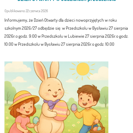
Opublikowano: 22 czerwca 2026
KORZYSTANIE Z TIK
Informujemy, że Dzień Otwarty dla dzieci nowoprzyjętych w roku
PROGRAMY
szkolnym 2026/27 odbędzie się: w Przedszkolu w Bysławiu 27 sierpnia
2026r.o godz. 9:00 w Przedszkolu w Lubiewie 27 sierpnia 2026r.o godz.
UROCZYSTOŚCI
10:00 w Przedszkolu w Bysławiu 27 sierpnia 2026r.o godz. 10:00
OSIĄGNIĘCIA
KONKURSY
NASI PRZYJACIELE
KĄCIK DLA RODZICÓW