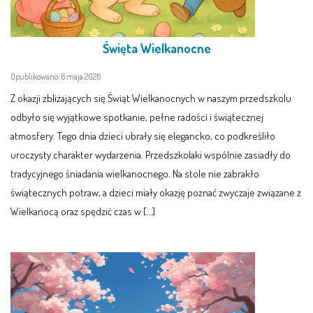
AKTUALNOŚCI
PORADY DLA RODZICÓW
Święta Wielkanocne
REKRUTACJA
Opublikowano: 6 maja 2026
Z okazji zbliżających się Świąt Wielkanocnych w naszym przedszkolu
DOKUMENTY DO POBRANIA
odbyło się wyjątkowe spotkanie, pełne radości i świątecznej
atmosfery. Tego dnia dzieci ubrały się elegancko, co podkreśliło
OBIADY
uroczysty charakter wydarzenia. Przedszkolaki wspólnie zasiadły do
tradycyjnego śniadania wielkanocnego. Na stole nie zabrakło
ANKIETY
świątecznych potraw, a dzieci miały okazję poznać zwyczaje związane z
Wielkanocą oraz spędzić czas w […]
COVID – 19
BIP