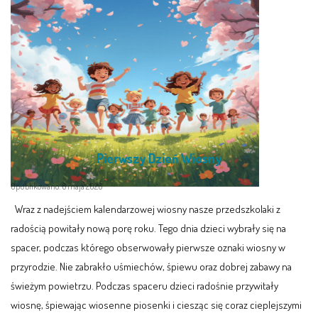
E-DZIENNIK
LOGOWANIE
REJESTRACJA KONTA
Pierwszy Dzień Wiosny
KONTAKT
Opublikowano: 6 maja 2026
Wraz z nadejściem kalendarzowej wiosny nasze przedszkolaki z
radością powitały nową porę roku. Tego dnia dzieci wybrały się na
spacer, podczas którego obserwowały pierwsze oznaki wiosny w
przyrodzie. Nie zabrakło uśmiechów, śpiewu oraz dobrej zabawy na
świeżym powietrzu. Podczas spaceru dzieci radośnie przywitały
wiosnę, śpiewając wiosenne piosenki i ciesząc się coraz cieplejszymi