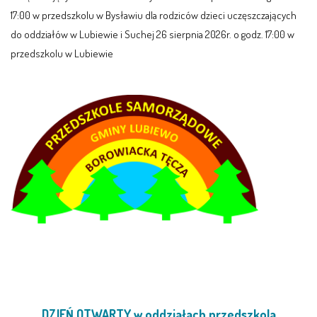
17:00 w przedszkolu w Bysławiu dla rodziców dzieci uczęszczających
do oddziałów w Lubiewie i Suchej 26 sierpnia 2026r. o godz. 17:00 w
PRACOWNICY
przedszkolu w Lubiewie
STATUT I STANDARDY
OCHRONY MAŁOLETNICH
PROCEDURY I REGULAMINY
DEKLARACJA DOSTĘPNOŚCI
RADOŚĆ – ZABAWA – NAUKA
NASZA KONCEPCJA
ROCZNY PLAN PRACY
DZIEŃ OTWARTY w oddziałach przedszkola