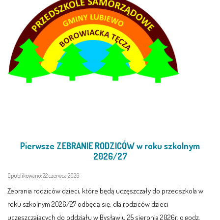
LEŚNE PSZCZÓŁKI – BYSŁAW
ŻABKI – BYSŁAW
SOWY – BYSŁAW
WIEWIÓRKI – BYSŁAW
MISIE – BYSŁAW
PSZCZÓŁKI – LUBIEWO
Pierwsze ZEBRANIE RODZICÓW w roku szkolnym
2026/27
WIEWIÓRKI – LUBIEWO
Opublikowano: 22 czerwca 2026
ŻABKI – LUBIEWO
Zebrania rodziców dzieci, które będą uczęszczały do przedszkola w
roku szkolnym 2026/27 odbędą się: dla rodziców dzieci
WIEWIÓRKI – SUCHA
uczęszczających do oddziału w Bysławiu 25 sierpnia 2026r. o godz.