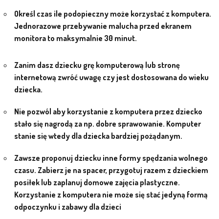
AKTUALNOŚCI
Określ czas ile podopieczny może korzystać z komputera.
Jednorazowe przebywanie malucha przed ekranem
PORADY DLA RODZICÓW
monitora to maksymalnie 30 minut.
REKRUTACJA
Zanim dasz dziecku grę komputerową lub stronę
internetową zwróć uwagę czy jest dostosowana do wieku
DOKUMENTY DO POBRANIA
dziecka.
OBIADY
Nie pozwól aby korzystanie z komputera przez dziecko
stało się nagrodą za np. dobre sprawowanie. Komputer
ANKIETY
stanie się wtedy dla dziecka bardziej pożądanym.
COVID – 19
Zawsze proponuj dziecku inne formy spędzania wolnego
czasu. Zabierz je na spacer, przygotuj razem z dzieckiem
posiłek lub zaplanuj domowe zajęcia plastyczne.
Korzystanie z komputera nie może się stać jedyną formą
BIP
odpoczynku i zabawy dla dzieci