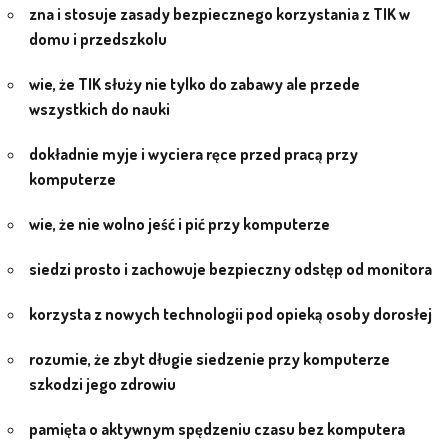
zna i stosuje zasady bezpiecznego korzystania z TIK w
domu i przedszkolu
PRACOWNICY
wie, że TIK służy nie tylko do zabawy ale przede
STATUT I STANDARDY
wszystkich do nauki
OCHRONY MAŁOLETNICH
dokładnie myje i wyciera ręce przed pracą przy
PROCEDURY I REGULAMINY
komputerze
wie, że nie wolno jeść i pić przy komputerze
DEKLARACJA DOSTĘPNOŚCI
siedzi prosto i zachowuje bezpieczny odstęp od monitora
korzysta z nowych technologii pod opieką osoby dorosłej
RADOŚĆ – ZABAWA – NAUKA
rozumie, że zbyt długie siedzenie przy komputerze
NASZA KONCEPCJA
szkodzi jego zdrowiu
pamięta o aktywnym spędzeniu czasu bez komputera
ROCZNY PLAN PRACY