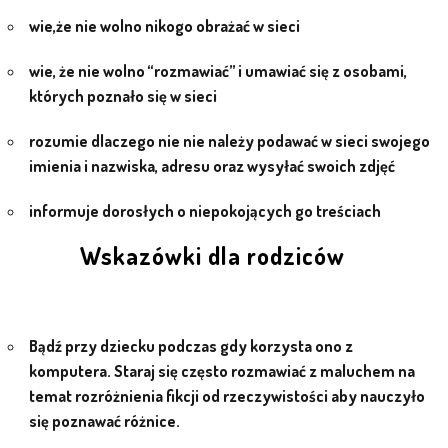
wie,że nie wolno nikogo obrażać w sieci
KORZYSTANIE Z TIK
wie, że nie wolno “rozmawiać” i umawiać się z osobami,
PROGRAMY
których poznało się w sieci
rozumie dlaczego nie nie należy podawać w sieci swojego
UROCZYSTOŚCI
imienia i nazwiska, adresu oraz wysyłać swoich zdjęć
OSIĄGNIĘCIA
informuje dorosłych o niepokojących go treściach
KONKURSY
Wskazówki dla rodziców
NASI PRZYJACIELE
Bądź przy dziecku podczas gdy korzysta ono z
komputera. Staraj się często rozmawiać z maluchem na
KĄCIK DLA RODZICÓW
temat rozróżnienia fikcji od rzeczywistości aby nauczyło
się poznawać różnice.