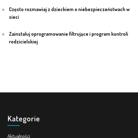
E-DZIENNIK
Często rozmawiaj z dzieckiem o niebezpieczeństwach w
sieci
LOGOWANIE
Zainstaluj oprogramowanie filtrujące i program kontroli
rodzicielskiej
REJESTRACJA KONTA
KONTAKT
Kategorie
Aktualności