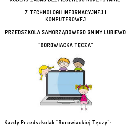
LEŚNE PSZCZÓŁKI – BYSŁAW
Z TECHNOLOGII INFORMACYJNEJ I
KOMPUTEROWEJ
ŻABKI – BYSŁAW
PRZEDSZKOLA SAMORZĄDOWEGO GMINY LUBIEWO
SOWY – BYSŁAW
“BOROWIACKA TĘCZA”
WIEWIÓRKI – BYSŁAW
MISIE – BYSŁAW
PSZCZÓŁKI – LUBIEWO
WIEWIÓRKI – LUBIEWO
ŻABKI – LUBIEWO
Każdy Przedszkolak “Borowiackiej Tęczy”:
WIEWIÓRKI – SUCHA