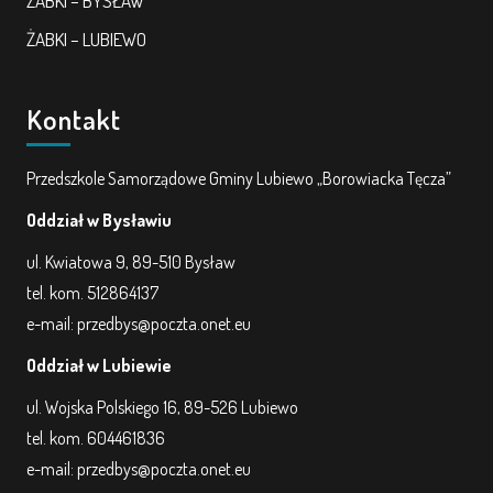
ŻABKI – BYSŁAW
ŻABKI – LUBIEWO
Kontakt
Przedszkole Samorządowe Gminy Lubiewo „Borowiacka Tęcza”
Oddział w Bysławiu
ul. Kwiatowa 9, 89-510 Bysław
tel. kom. 512864137
e-mail: przedbys@poczta.onet.eu
Oddział w Lubiewie
ul. Wojska Polskiego 16, 89-526 Lubiewo
tel. kom. 604461836
e-mail: przedbys@poczta.onet.eu