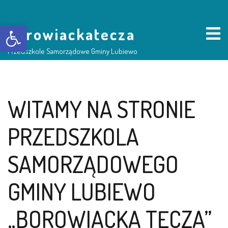
Otwórz pasek narzędzi
borowiackatecza
Przedszkole Samorządowe Gminy Lubiewo
HOME
WITAMY NA STRONIE
NASZE PRZEDSZKOLE
PRZEDSZKOLA
O NAS
SAMORZĄDOWEGO
RADA RODZICÓW
GMINY LUBIEWO
GRUPY DZIECI
„BOROWIACKA TĘCZA”