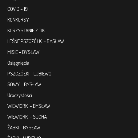
COVID – 19
PRACOWNICY
KONKURSY
KORZYSTANIE Z TIK
STATUT I STANDARDY
OCHRONY MAŁOLETNICH
LEŚNE PSZCZÓŁKI – BYSŁAW
MISIE – BYSŁAW
PROCEDURY I REGULAMINY
Osiągnięcia
DEKLARACJA DOSTĘPNOŚCI
PSZCZÓŁKI – LUBIEWO
SOWY – BYSŁAW
Uroczystości
RADOŚĆ – ZABAWA – NAUKA
WIEWIÓRKI – BYSŁAW
WIEWIÓRKI – SUCHA
NASZA KONCEPCJA
ŻABKI – BYSŁAW
ROCZNY PLAN PRACY