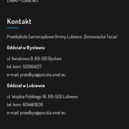
ŻABKI – LUBIEWO
KORZYSTANIE Z TIK
Kontakt
PROGRAMY
Przedszkole Samorządowe Gminy Lubiewo „Borowiacka Tęcza”
UROCZYSTOŚCI
Oddział w Bysławiu
OSIĄGNIĘCIA
ul. Kwiatowa 9, 89-510 Bysław
tel. kom. 512864137
KONKURSY
e-mail: przedbys@poczta.onet.eu
Oddział w Lubiewie
NASI PRZYJACIELE
ul. Wojska Polskiego 16, 89-526 Lubiewo
tel. kom. 604461836
KĄCIK DLA RODZICÓW
e-mail: przedbys@poczta.onet.eu