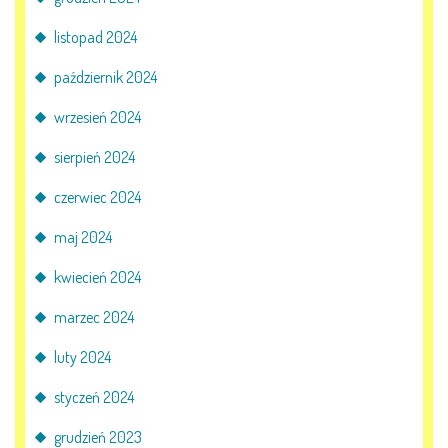
AKTUALNOŚCI
listopad 2024
PORADY DLA RODZICÓW
październik 2024
REKRUTACJA
wrzesień 2024
sierpień 2024
DOKUMENTY DO POBRANIA
czerwiec 2024
OBIADY
maj 2024
ANKIETY
kwiecień 2024
COVID – 19
marzec 2024
luty 2024
styczeń 2024
BIP
grudzień 2023