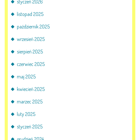
styczeń 2026
KORZYSTANIE Z TIK
listopad 2025
październik 2025
PROGRAMY
wrzesień 2025
UROCZYSTOŚCI
sierpień 2025
OSIĄGNIĘCIA
czerwiec 2025
maj 2025
KONKURSY
kwiecień 2025
NASI PRZYJACIELE
marzec 2025
luty 2025
KĄCIK DLA RODZICÓW
styczeń 2025
grudzień 2024