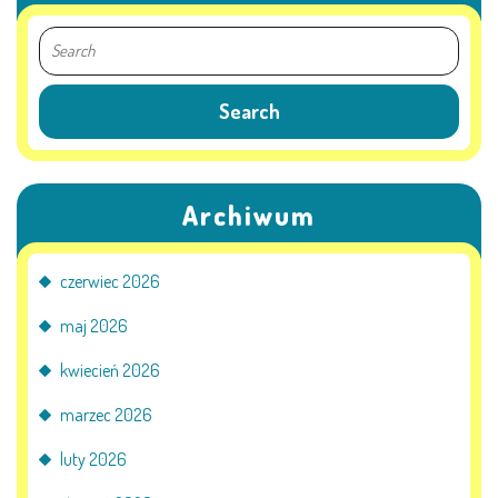
PRACOWNICY
STATUT I STANDARDY
OCHRONY MAŁOLETNICH
PROCEDURY I REGULAMINY
Archiwum
DEKLARACJA DOSTĘPNOŚCI
czerwiec 2026
maj 2026
RADOŚĆ – ZABAWA – NAUKA
kwiecień 2026
marzec 2026
NASZA KONCEPCJA
luty 2026
ROCZNY PLAN PRACY