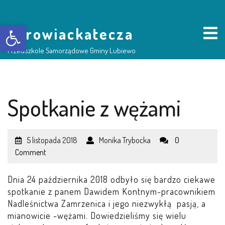
Otwórz pasek narzędzi
borowiackatecza
Przedszkole Samorządowe Gminy Lubiewo
HOME
Spotkanie z wężami
NASZE PRZEDSZKOLE
5 listopada 2018
Monika Trybocka
0
O NAS
Comment
RADA RODZICÓW
Dnia 24 października 2018 odbyło się bardzo ciekawe
spotkanie z panem Dawidem Kontnym-pracownikiem
GRUPY DZIECI
Nadleśnictwa Zamrzenica i jego niezwykłą pasją, a
mianowicie -wężami. Dowiedzieliśmy się wielu