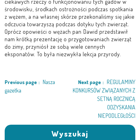
ciekawych rzeczy o funkcjonowaniu tych gadów w
LEŚNE PSZCZÓŁKI – BYSŁAW
środowisku, środkach ostrożności podczas spotkania
z wężem, a na własnej skórze przekonaliśmy się jakie
ŻABKI – BYSŁAW
odczucia towarzyszą podczas dotyku tych zwierząt.
Oprócz opowieści o wężach pan Dawid przedstawił
SOWY – BYSŁAW
nam krótką prezentację o przygotowaniach zwierząt
do zimy, przyniósł ze sobą wiele cennych
eksponatów. To była niezwykła lekcja przyrody.
WIEWIÓRKI – BYSŁAW
MISIE – BYSŁAW
Nasza
REGULAMINY
Previous page
Next page
PSZCZÓŁKI – LUBIEWO
gazetka
KONKURSÓW ZWIĄZANYCH Z
SETNĄ ROCZNICĄ
WIEWIÓRKI – LUBIEWO
ODZYSKANIA
NIEPODLEGŁOŚCI
ŻABKI – LUBIEWO
Wyszukaj
WIEWIÓRKI – SUCHA