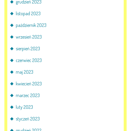
AKTUALNOŚCI
grudzień 2023
listopad 2023
PORADY DLA RODZICÓW
październik 2023
REKRUTACJA
wrzesień 2023
DOKUMENTY DO POBRANIA
sierpień 2023
czerwiec 2023
OBIADY
maj 2023
ANKIETY
kwiecień 2023
COVID – 19
marzec 2023
luty 2023
BIP
styczeń 2023
grudzień 2022