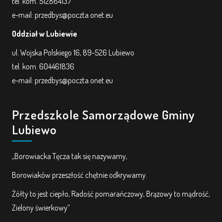
tel. kom. 512864137
e-mail: przedbys@poczta.onet.eu
Oddział w Lubiewie
ul. Wojska Polskiego 16, 89-526 Lubiewo
tel. kom. 604461836
e-mail: przedbys@poczta.onet.eu
Przedszkole Samorządowe Gminy
Lubiewo
„Borowiacka Tęcza tak się nazywamy,
Borowiaków przeszłość chętnie odkrywamy.
Żółty to jest ciepło, Radość pomarańczowy, Brązowy to mądrość,
Zielony świerkowy”