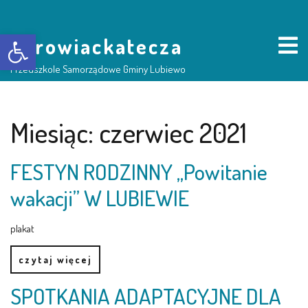
Otwórz pasek narzędzi
borowiackatecza
Przedszkole Samorządowe Gminy Lubiewo
HOME
Miesiąc:
czerwiec 2021
NASZE PRZEDSZKOLE
FESTYN RODZINNY „Powitanie
wakacji” W LUBIEWIE
O NAS
plakat
RADA RODZICÓW
czytaj więcej
GRUPY DZIECI
SPOTKANIA ADAPTACYJNE DLA