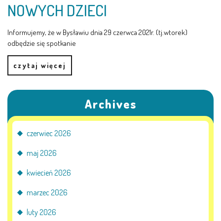
NOWYCH DZIECI
LEŚNE PSZCZÓŁKI – BYSŁAW
Informujemy, że w Bysławiu dnia 29 czerwca 2021r. (tj.wtorek)
ŻABKI – BYSŁAW
odbędzie się spotkanie
SOWY – BYSŁAW
czytaj więcej
WIEWIÓRKI – BYSŁAW
Archives
MISIE – BYSŁAW
czerwiec 2026
PSZCZÓŁKI – LUBIEWO
maj 2026
WIEWIÓRKI – LUBIEWO
kwiecień 2026
ŻABKI – LUBIEWO
marzec 2026
luty 2026
WIEWIÓRKI – SUCHA