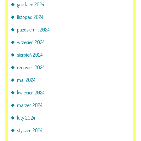
grudzień 2024
KORZYSTANIE Z TIK
listopad 2024
PROGRAMY
październik 2024
wrzesień 2024
UROCZYSTOŚCI
sierpień 2024
OSIĄGNIĘCIA
czerwiec 2024
KONKURSY
maj 2024
kwiecień 2024
NASI PRZYJACIELE
marzec 2024
luty 2024
KĄCIK DLA RODZICÓW
styczeń 2024