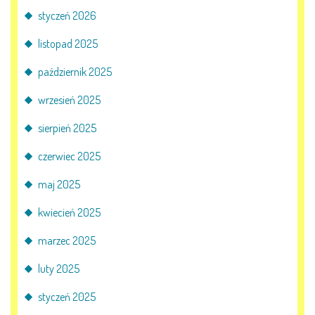
styczeń 2026
PRACOWNICY
listopad 2025
październik 2025
STATUT I STANDARDY
OCHRONY MAŁOLETNICH
wrzesień 2025
PROCEDURY I REGULAMINY
sierpień 2025
czerwiec 2025
DEKLARACJA DOSTĘPNOŚCI
maj 2025
kwiecień 2025
RADOŚĆ – ZABAWA – NAUKA
marzec 2025
luty 2025
NASZA KONCEPCJA
styczeń 2025
ROCZNY PLAN PRACY