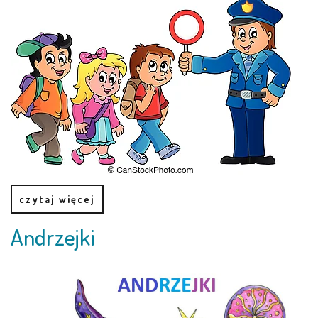
PRACOWNICY
STATUT I STANDARDY
OCHRONY MAŁOLETNICH
PROCEDURY I REGULAMINY
DEKLARACJA DOSTĘPNOŚCI
czytaj więcej
RADOŚĆ – ZABAWA – NAUKA
Andrzejki
NASZA KONCEPCJA
ROCZNY PLAN PRACY