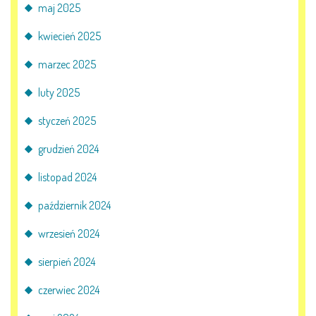
maj 2025
E-DZIENNIK
kwiecień 2025
marzec 2025
LOGOWANIE
luty 2025
REJESTRACJA KONTA
styczeń 2025
grudzień 2024
KONTAKT
listopad 2024
październik 2024
wrzesień 2024
sierpień 2024
czerwiec 2024