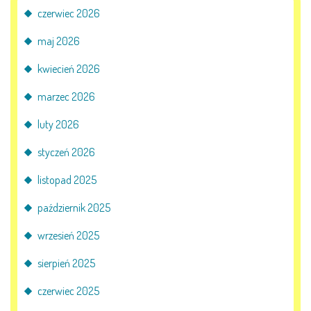
AKTUALNOŚCI
czerwiec 2026
PORADY DLA RODZICÓW
maj 2026
kwiecień 2026
REKRUTACJA
marzec 2026
DOKUMENTY DO POBRANIA
luty 2026
OBIADY
styczeń 2026
listopad 2025
ANKIETY
październik 2025
COVID – 19
wrzesień 2025
sierpień 2025
BIP
czerwiec 2025