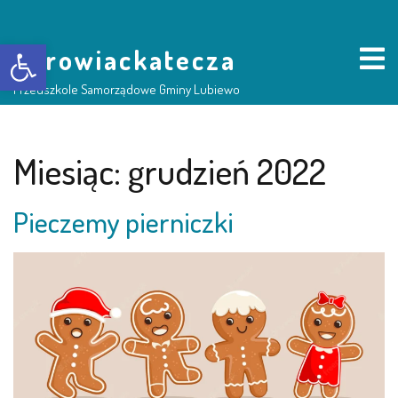
Otwórz pasek narzędzi
borowiackatecza
Przedszkole Samorządowe Gminy Lubiewo
HOME
Miesiąc:
grudzień 2022
NASZE PRZEDSZKOLE
Pieczemy pierniczki
O NAS
RADA RODZICÓW
GRUPY DZIECI