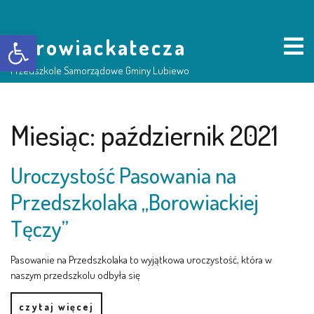
Otwórz pasek narzędzi
borowiackatecza
Przedszkole Samorządowe Gminy Lubiewo
HOME
Miesiąc:
październik 2021
NASZE PRZEDSZKOLE
Uroczystość Pasowania na
Przedszkolaka „Borowiackiej
O NAS
Tęczy”
RADA RODZICÓW
Pasowanie na Przedszkolaka to wyjątkowa uroczystość, która w
naszym przedszkolu odbyła się
GRUPY DZIECI
czytaj więcej