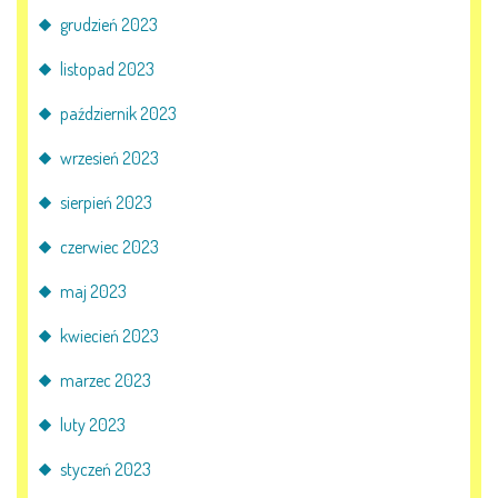
AKTUALNOŚCI
grudzień 2023
PORADY DLA RODZICÓW
listopad 2023
październik 2023
REKRUTACJA
wrzesień 2023
DOKUMENTY DO POBRANIA
sierpień 2023
OBIADY
czerwiec 2023
maj 2023
ANKIETY
kwiecień 2023
COVID – 19
marzec 2023
luty 2023
BIP
styczeń 2023