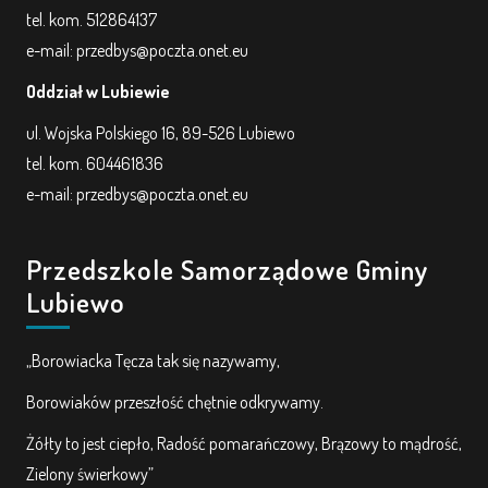
tel. kom. 512864137
e-mail: przedbys@poczta.onet.eu
Oddział w Lubiewie
ul. Wojska Polskiego 16, 89-526 Lubiewo
tel. kom. 604461836
e-mail: przedbys@poczta.onet.eu
Przedszkole Samorządowe Gminy
Lubiewo
„Borowiacka Tęcza tak się nazywamy,
Borowiaków przeszłość chętnie odkrywamy.
Żółty to jest ciepło, Radość pomarańczowy, Brązowy to mądrość,
Zielony świerkowy”