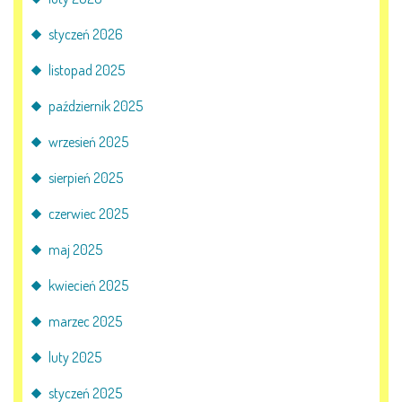
styczeń 2026
PRACOWNICY
listopad 2025
STATUT I STANDARDY
październik 2025
OCHRONY MAŁOLETNICH
wrzesień 2025
PROCEDURY I REGULAMINY
sierpień 2025
DEKLARACJA DOSTĘPNOŚCI
czerwiec 2025
maj 2025
RADOŚĆ – ZABAWA – NAUKA
kwiecień 2025
marzec 2025
NASZA KONCEPCJA
luty 2025
ROCZNY PLAN PRACY
styczeń 2025