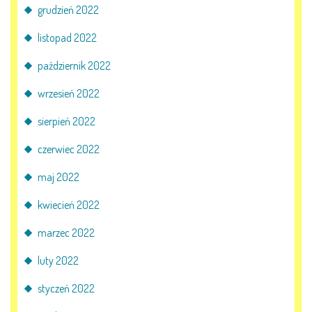
grudzień 2022
E-DZIENNIK
listopad 2022
październik 2022
LOGOWANIE
wrzesień 2022
REJESTRACJA KONTA
sierpień 2022
czerwiec 2022
KONTAKT
maj 2022
kwiecień 2022
marzec 2022
luty 2022
styczeń 2022