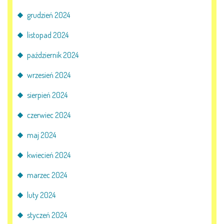
grudzień 2024
KORZYSTANIE Z TIK
listopad 2024
PROGRAMY
październik 2024
UROCZYSTOŚCI
wrzesień 2024
sierpień 2024
OSIĄGNIĘCIA
czerwiec 2024
KONKURSY
maj 2024
NASI PRZYJACIELE
kwiecień 2024
marzec 2024
KĄCIK DLA RODZICÓW
luty 2024
styczeń 2024