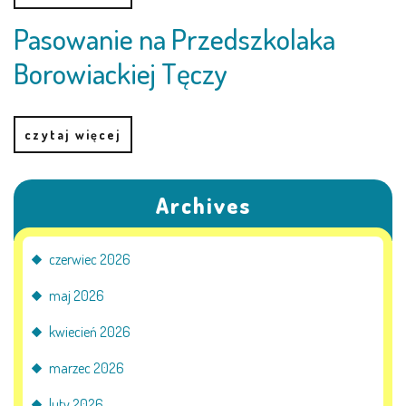
LEŚNE PSZCZÓŁKI – BYSŁAW
Pasowanie na Przedszkolaka
ŻABKI – BYSŁAW
Borowiackiej Tęczy
SOWY – BYSŁAW
czytaj więcej
WIEWIÓRKI – BYSŁAW
Archives
MISIE – BYSŁAW
PSZCZÓŁKI – LUBIEWO
czerwiec 2026
maj 2026
WIEWIÓRKI – LUBIEWO
kwiecień 2026
ŻABKI – LUBIEWO
marzec 2026
WIEWIÓRKI – SUCHA
luty 2026