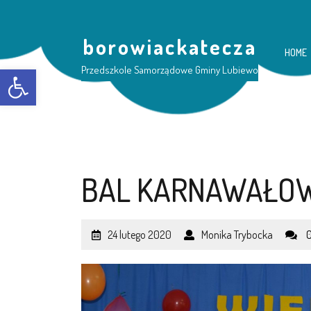
borowiackatecza
HOME
Otwórz pasek narzędzi
Przedszkole Samorządowe Gminy Lubiewo
BAL KARNAWAŁOW
24 lutego 2020
Monika Trybocka
0