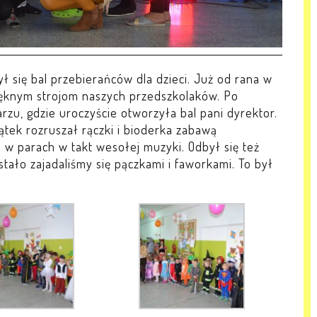
 się bal przebierańców dla dzieci. Już od rana w
pięknym strojom naszych przedszkolaków. Po
rzu, gdzie uroczyście otworzyła bal pani dyrektor.
ątek rozruszał rączki i bioderka zabawą
 i w parach w takt wesołej muzyki. Odbył się też
tało zajadaliśmy się pączkami i faworkami. To był