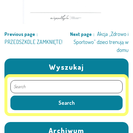
PRACOWNICY
STATUT I STANDARDY
Akcja „Zdrowo i
Previous page
Next page
OCHRONY MAŁOLETNICH
PRZEDSZKOLE ZAMKNIĘTE!
Sportowo” dzieci trenują w
domu
PROCEDURY I REGULAMINY
Wyszukaj
DEKLARACJA DOSTĘPNOŚCI
RADOŚĆ – ZABAWA – NAUKA
NASZA KONCEPCJA
Archiwum
ROCZNY PLAN PRACY