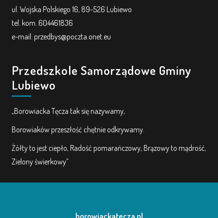
ul. Wojska Polskiego 16, 89-526 Lubiewo
tel. kom. 604461836
e-mail: przedbys@poczta.onet.eu
Przedszkole Samorządowe Gminy
Lubiewo
„Borowiacka Tęcza tak się nazywamy,
Borowiaków przeszłość chętnie odkrywamy.
Żółty to jest ciepło, Radość pomarańczowy, Brązowy to mądrość,
Zielony świerkowy”
borowiackatecza.pl