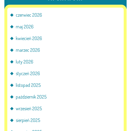
KORZYSTANIE Z TIK
czerwiec 2026
maj 2026
PROGRAMY
kwiecień 2026
UROCZYSTOŚCI
marzec 2026
OSIĄGNIĘCIA
luty 2026
KONKURSY
styczeń 2026
listopad 2025
NASI PRZYJACIELE
październik 2025
wrzesień 2025
KĄCIK DLA RODZICÓW
sierpień 2025