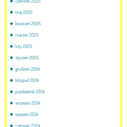
czerwiec 2025
AKTUALNOŚCI
maj 2025
PORADY DLA RODZICÓW
kwiecień 2025
REKRUTACJA
marzec 2025
DOKUMENTY DO POBRANIA
luty 2025
styczeń 2025
OBIADY
grudzień 2024
ANKIETY
listopad 2024
COVID – 19
październik 2024
wrzesień 2024
sierpień 2024
BIP
czerwiec 2024