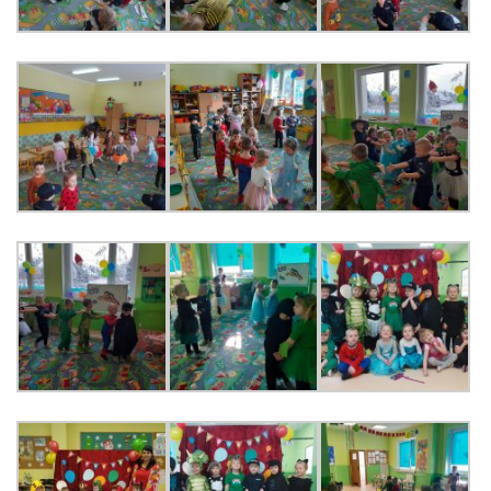
KORZYSTANIE Z TIK
PROGRAMY
UROCZYSTOŚCI
OSIĄGNIĘCIA
KONKURSY
NASI PRZYJACIELE
KĄCIK DLA RODZICÓW