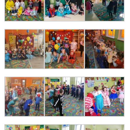
AKTUALNOŚCI
PORADY DLA RODZICÓW
REKRUTACJA
DOKUMENTY DO POBRANIA
OBIADY
ANKIETY
COVID – 19
BIP