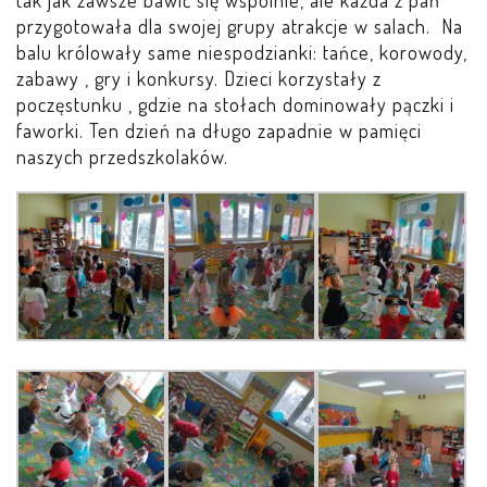
tak jak zawsze bawić się wspólnie, ale każda z pań
przygotowała dla swojej grupy atrakcje w salach. Na
balu królowały same niespodzianki: tańce, korowody,
PRACOWNICY
zabawy , gry i konkursy. Dzieci korzystały z
poczęstunku , gdzie na stołach dominowały pączki i
STATUT I STANDARDY
faworki. Ten dzień na długo zapadnie w pamięci
OCHRONY MAŁOLETNICH
naszych przedszkolaków.
PROCEDURY I REGULAMINY
DEKLARACJA DOSTĘPNOŚCI
RADOŚĆ – ZABAWA – NAUKA
NASZA KONCEPCJA
ROCZNY PLAN PRACY