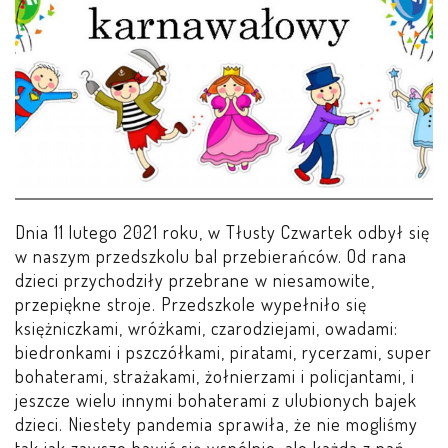
LEŚNE PSZCZÓŁKI – BYSŁAW
ŻABKI – BYSŁAW
SOWY – BYSŁAW
WIEWIÓRKI – BYSŁAW
MISIE – BYSŁAW
Dnia 11 lutego 2021 roku, w Tłusty Czwartek odbył się
w naszym przedszkolu bal przebierańców. Od rana
PSZCZÓŁKI – LUBIEWO
dzieci przychodziły przebrane w niesamowite,
przepiękne stroje. Przedszkole wypełniło się
księżniczkami, wróżkami, czarodziejami, owadami:
WIEWIÓRKI – LUBIEWO
biedronkami i pszczółkami, piratami, rycerzami, super
bohaterami, strażakami, żołnierzami i policjantami, i
ŻABKI – LUBIEWO
jeszcze wielu innymi bohaterami z ulubionych bajek
dzieci. Niestety pandemia sprawiła, że nie mogliśmy
WIEWIÓRKI – SUCHA