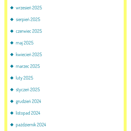
wrzesień 2025
KORZYSTANIE Z TIK
sierpień 2025
PROGRAMY
czerwiec 2025
UROCZYSTOŚCI
maj 2025
kwiecień 2025
OSIĄGNIĘCIA
marzec 2025
KONKURSY
luty 2025
NASI PRZYJACIELE
styczeń 2025
grudzień 2024
KĄCIK DLA RODZICÓW
listopad 2024
październik 2024