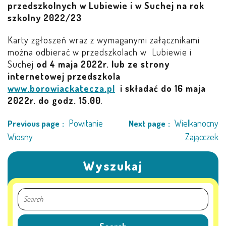
przedszkolnych w Lubiewie i w Suchej na rok
LEŚNE PSZCZÓŁKI – BYSŁAW
szkolny 2022/23
ŻABKI – BYSŁAW
Karty zgłoszeń wraz z wymaganymi załącznikami
można odbierać w przedszkolach w Lubiewie i
SOWY – BYSŁAW
Suchej
od 4 maja 2022r. lub ze strony
internetowej przedszkola
WIEWIÓRKI – BYSŁAW
www.borowiackatecza.pl
i składać do 16 maja
2022r. do godz. 15.00
.
MISIE – BYSŁAW
Powitanie
Wielkanocny
Previous page
Next page
Wiosny
Zającczek
PSZCZÓŁKI – LUBIEWO
Wyszukaj
WIEWIÓRKI – LUBIEWO
ŻABKI – LUBIEWO
WIEWIÓRKI – SUCHA