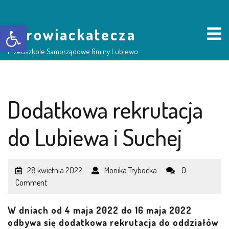
Otwórz pasek narzędzi
borowiackatecza
Przedszkole Samorządowe Gminy Lubiewo
HOME
Dodatkowa rekrutacja
NASZE PRZEDSZKOLE
do Lubiewa i Suchej
O NAS
28 kwietnia 2022
Monika Trybocka
0
RADA RODZICÓW
Comment
GRUPY DZIECI
W dniach od
4 maja 2022 do 16 maja 2022
odbywa się dodatkowa rekrutacja do oddziałów