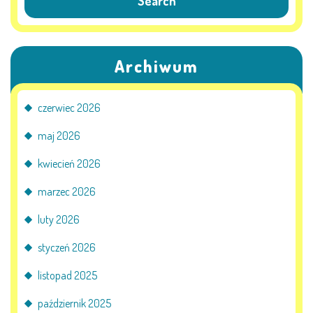
PRACOWNICY
Archiwum
STATUT I STANDARDY
OCHRONY MAŁOLETNICH
czerwiec 2026
PROCEDURY I REGULAMINY
maj 2026
DEKLARACJA DOSTĘPNOŚCI
kwiecień 2026
marzec 2026
luty 2026
RADOŚĆ – ZABAWA – NAUKA
styczeń 2026
NASZA KONCEPCJA
listopad 2025
październik 2025
ROCZNY PLAN PRACY