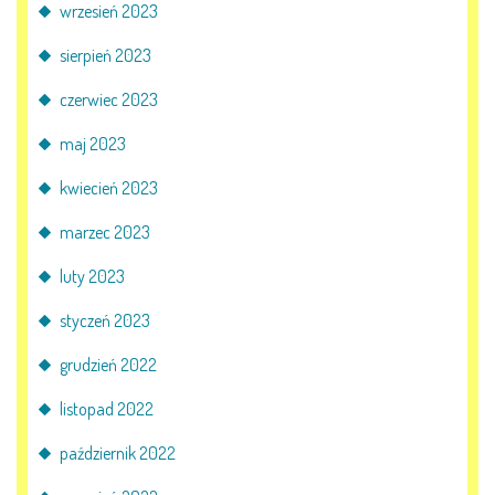
wrzesień 2023
E-DZIENNIK
sierpień 2023
czerwiec 2023
LOGOWANIE
maj 2023
REJESTRACJA KONTA
kwiecień 2023
marzec 2023
KONTAKT
luty 2023
styczeń 2023
grudzień 2022
listopad 2022
październik 2022