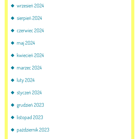
AKTUALNOŚCI
wrzesień 2024
PORADY DLA RODZICÓW
sierpień 2024
czerwiec 2024
REKRUTACJA
maj 2024
DOKUMENTY DO POBRANIA
kwiecień 2024
OBIADY
marzec 2024
luty 2024
ANKIETY
styczeń 2024
COVID – 19
grudzień 2023
listopad 2023
BIP
październik 2023