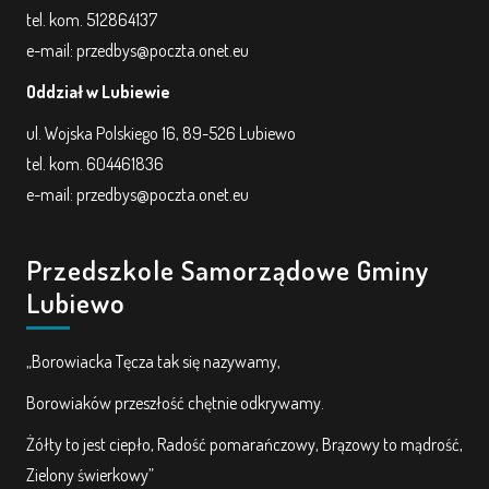
tel. kom. 512864137
e-mail: przedbys@poczta.onet.eu
Oddział w Lubiewie
ul. Wojska Polskiego 16, 89-526 Lubiewo
tel. kom. 604461836
e-mail: przedbys@poczta.onet.eu
Przedszkole Samorządowe Gminy
Lubiewo
„Borowiacka Tęcza tak się nazywamy,
Borowiaków przeszłość chętnie odkrywamy.
Żółty to jest ciepło, Radość pomarańczowy, Brązowy to mądrość,
Zielony świerkowy”