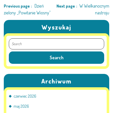
AKTUALNOŚCI
Dzień
W Wielkanocnym
Previous page
Next page
zielony „Powitanie Wiosny”
nastroju
PORADY DLA RODZICÓW
Wyszukaj
REKRUTACJA
DOKUMENTY DO POBRANIA
OBIADY
ANKIETY
Archiwum
COVID – 19
czerwiec 2026
BIP
maj 2026