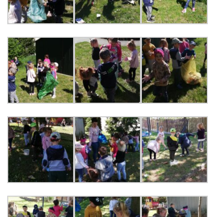
PRACOWNICY
STATUT I STANDARDY
OCHRONY MAŁOLETNICH
PROCEDURY I REGULAMINY
DEKLARACJA DOSTĘPNOŚCI
RADOŚĆ – ZABAWA – NAUKA
NASZA KONCEPCJA
ROCZNY PLAN PRACY