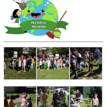
LEŚNE PSZCZÓŁKI – BYSŁAW
ŻABKI – BYSŁAW
SOWY – BYSŁAW
WIEWIÓRKI – BYSŁAW
MISIE – BYSŁAW
PSZCZÓŁKI – LUBIEWO
WIEWIÓRKI – LUBIEWO
ŻABKI – LUBIEWO
WIEWIÓRKI – SUCHA