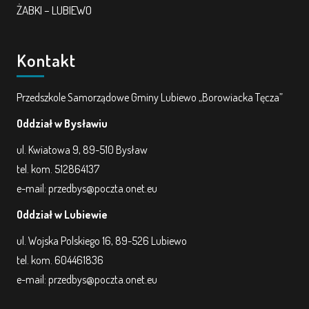
ŻABKI – LUBIEWO
Kontakt
Przedszkole Samorządowe Gminy Lubiewo „Borowiacka Tęcza”
Oddział w Bysławiu
ul. Kwiatowa 9, 89-510 Bysław
tel. kom. 512864137
e-mail: przedbys@poczta.onet.eu
Oddział w Lubiewie
ul. Wojska Polskiego 16, 89-526 Lubiewo
tel. kom. 604461836
e-mail: przedbys@poczta.onet.eu