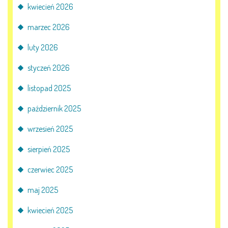
kwiecień 2026
E-DZIENNIK
marzec 2026
luty 2026
LOGOWANIE
styczeń 2026
REJESTRACJA KONTA
listopad 2025
październik 2025
KONTAKT
wrzesień 2025
sierpień 2025
czerwiec 2025
maj 2025
kwiecień 2025