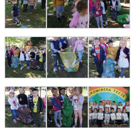
KORZYSTANIE Z TIK
PROGRAMY
UROCZYSTOŚCI
OSIĄGNIĘCIA
KONKURSY
NASI PRZYJACIELE
KĄCIK DLA RODZICÓW