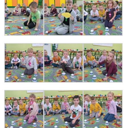
AKTUALNOŚCI
PORADY DLA RODZICÓW
REKRUTACJA
DOKUMENTY DO POBRANIA
OBIADY
ANKIETY
COVID – 19
BIP