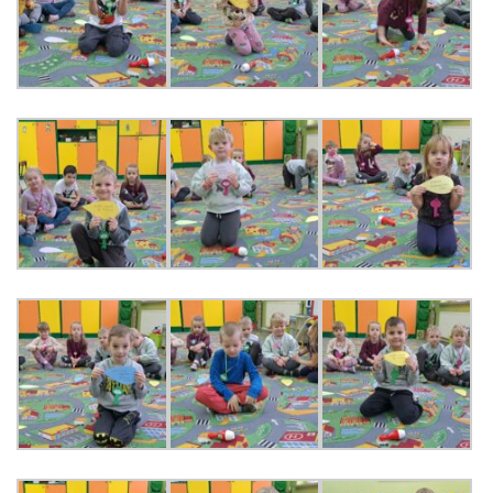
KORZYSTANIE Z TIK
PROGRAMY
UROCZYSTOŚCI
OSIĄGNIĘCIA
KONKURSY
NASI PRZYJACIELE
KĄCIK DLA RODZICÓW