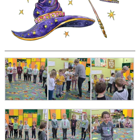
LEŚNE PSZCZÓŁKI – BYSŁAW
ŻABKI – BYSŁAW
SOWY – BYSŁAW
WIEWIÓRKI – BYSŁAW
MISIE – BYSŁAW
PSZCZÓŁKI – LUBIEWO
WIEWIÓRKI – LUBIEWO
ŻABKI – LUBIEWO
WIEWIÓRKI – SUCHA