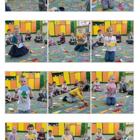
PRACOWNICY
STATUT I STANDARDY
OCHRONY MAŁOLETNICH
PROCEDURY I REGULAMINY
DEKLARACJA DOSTĘPNOŚCI
RADOŚĆ – ZABAWA – NAUKA
NASZA KONCEPCJA
ROCZNY PLAN PRACY