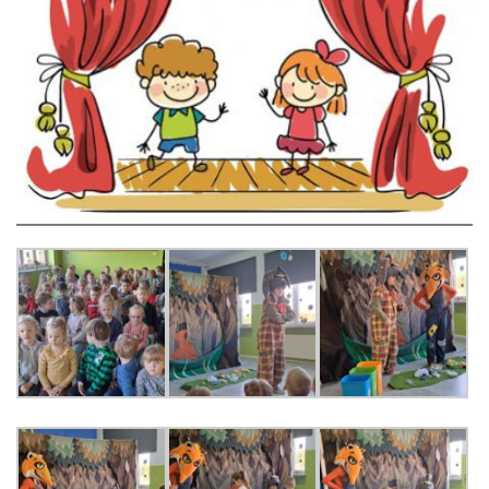
LEŚNE PSZCZÓŁKI – BYSŁAW
ŻABKI – BYSŁAW
SOWY – BYSŁAW
WIEWIÓRKI – BYSŁAW
MISIE – BYSŁAW
PSZCZÓŁKI – LUBIEWO
WIEWIÓRKI – LUBIEWO
ŻABKI – LUBIEWO
WIEWIÓRKI – SUCHA