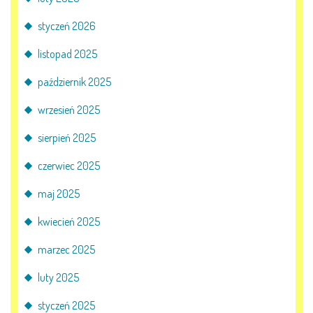
AKTUALNOŚCI
styczeń 2026
PORADY DLA RODZICÓW
listopad 2025
REKRUTACJA
październik 2025
wrzesień 2025
DOKUMENTY DO POBRANIA
sierpień 2025
OBIADY
czerwiec 2025
ANKIETY
maj 2025
kwiecień 2025
COVID – 19
marzec 2025
luty 2025
BIP
styczeń 2025