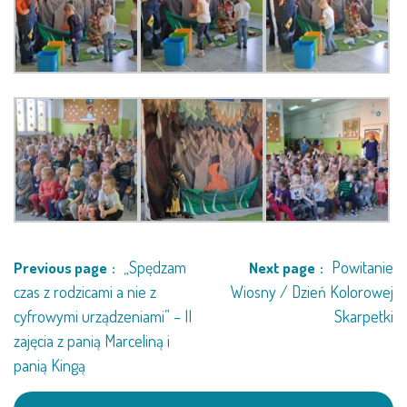
PRACOWNICY
STATUT I STANDARDY
OCHRONY MAŁOLETNICH
PROCEDURY I REGULAMINY
DEKLARACJA DOSTĘPNOŚCI
„Spędzam
Powitanie
Previous page
Next page
RADOŚĆ – ZABAWA – NAUKA
czas z rodzicami a nie z
Wiosny / Dzień Kolorowej
cyfrowymi urządzeniami” – II
Skarpetki
zajęcia z panią Marceliną i
NASZA KONCEPCJA
panią Kingą
ROCZNY PLAN PRACY