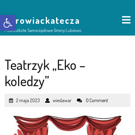
Otwórz pasek narzędzi
borowiackatecza
Przedszkole Samorządowe Gminy Lubiewo
HOME
Teatrzyk „Eko –
NASZE PRZEDSZKOLE
koledzy”
O NAS
2 maja 2023
wieslawar
0 Comment
RADA RODZICÓW
GRUPY DZIECI