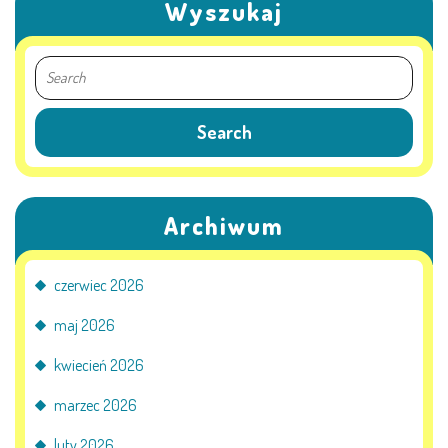
Wyszukaj
KORZYSTANIE Z TIK
PROGRAMY
UROCZYSTOŚCI
OSIĄGNIĘCIA
Archiwum
KONKURSY
czerwiec 2026
NASI PRZYJACIELE
maj 2026
kwiecień 2026
KĄCIK DLA RODZICÓW
marzec 2026
luty 2026