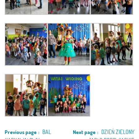
KORZYSTANIE Z TIK
PROGRAMY
UROCZYSTOŚCI
OSIĄGNIĘCIA
KONKURSY
NASI PRZYJACIELE
KĄCIK DLA RODZICÓW
BAL
DZIEŃ ZIELONY
Previous page
Next page