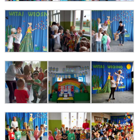
PRACOWNICY
STATUT I STANDARDY
OCHRONY MAŁOLETNICH
PROCEDURY I REGULAMINY
DEKLARACJA DOSTĘPNOŚCI
RADOŚĆ – ZABAWA – NAUKA
NASZA KONCEPCJA
ROCZNY PLAN PRACY