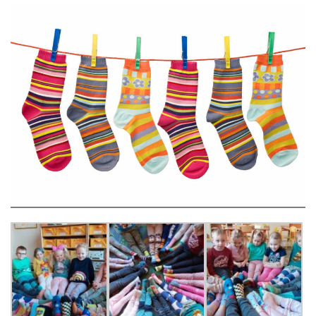
LEŚNE PSZCZÓŁKI – BYSŁAW
ŻABKI – BYSŁAW
SOWY – BYSŁAW
WIEWIÓRKI – BYSŁAW
MISIE – BYSŁAW
PSZCZÓŁKI – LUBIEWO
WIEWIÓRKI – LUBIEWO
ŻABKI – LUBIEWO
WIEWIÓRKI – SUCHA