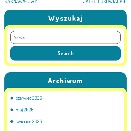
KARNAWAŁOWY
– JADŁO BOROWIACKIE
AKTUALNOŚCI
Wyszukaj
PORADY DLA RODZICÓW
REKRUTACJA
DOKUMENTY DO POBRANIA
OBIADY
ANKIETY
Archiwum
COVID – 19
czerwiec 2026
maj 2026
BIP
kwiecień 2026