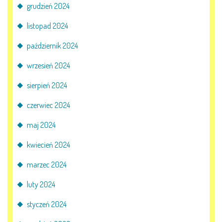
grudzień 2024
KORZYSTANIE Z TIK
listopad 2024
PROGRAMY
październik 2024
wrzesień 2024
UROCZYSTOŚCI
sierpień 2024
OSIĄGNIĘCIA
czerwiec 2024
KONKURSY
maj 2024
kwiecień 2024
NASI PRZYJACIELE
marzec 2024
luty 2024
KĄCIK DLA RODZICÓW
styczeń 2024