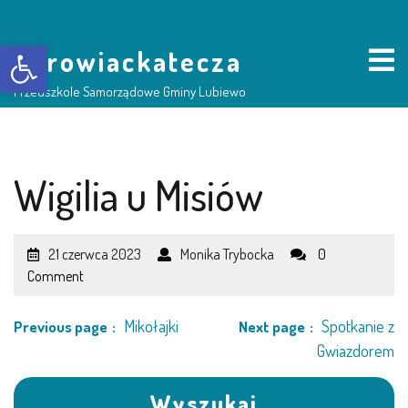
Otwórz pasek narzędzi
borowiackatecza
Przedszkole Samorządowe Gminy Lubiewo
HOME
Wigilia u Misiów
NASZE PRZEDSZKOLE
21 czerwca 2023
Monika Trybocka
0
O NAS
Comment
RADA RODZICÓW
Mikołajki
Spotkanie z
Previous page
Next page
Gwiazdorem
GRUPY DZIECI
Wyszukaj