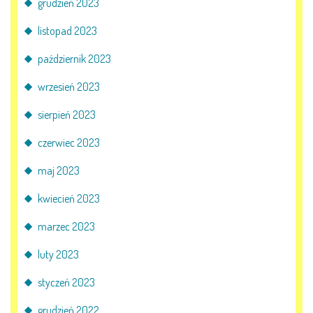
grudzień 2023
AKTUALNOŚCI
listopad 2023
PORADY DLA RODZICÓW
październik 2023
REKRUTACJA
wrzesień 2023
DOKUMENTY DO POBRANIA
sierpień 2023
czerwiec 2023
OBIADY
maj 2023
ANKIETY
kwiecień 2023
COVID – 19
marzec 2023
luty 2023
BIP
styczeń 2023
grudzień 2022