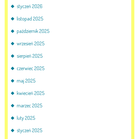
styczeń 2026
PRACOWNICY
listopad 2025
październik 2025
STATUT I STANDARDY
OCHRONY MAŁOLETNICH
wrzesień 2025
PROCEDURY I REGULAMINY
sierpień 2025
czerwiec 2025
DEKLARACJA DOSTĘPNOŚCI
maj 2025
kwiecień 2025
RADOŚĆ – ZABAWA – NAUKA
marzec 2025
luty 2025
NASZA KONCEPCJA
styczeń 2025
ROCZNY PLAN PRACY