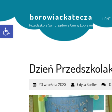
borowiackatecza
HOME
Otwórz pasek narzędzi
Przedszkole Samorządowe Gminy Lubiewo
Dzień Przedszkola
20 września 2023
Edyta Szefler
0