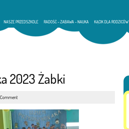
NASZE PRZEDSZKOLE
RADOŚĆ – ZABAWA – NAUKA
KĄCIK DLA RODZICÓW
ka 2023 Żabki
 Comment