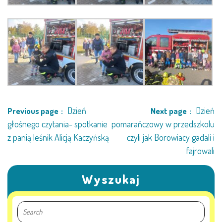
AKTUALNOŚCI
PORADY DLA RODZICÓW
REKRUTACJA
DOKUMENTY DO POBRANIA
OBIADY
Dzień
Dzień
Previous page
Next page
głośnego czytania- spotkanie
pomarańczowy w przedszkolu
ANKIETY
z panią leśnik Alicją Kaczyńską
czyli jak Borowiacy gadali i
fajrowali
COVID – 19
Wyszukaj
BIP