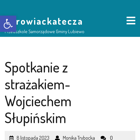
Otwórz pasek narzędzi
borowiackatecza
Przedszkole Samorządowe Gminy Lubiewo
HOME
Spotkanie z
NASZE PRZEDSZKOLE
strażakiem-
O NAS
Wojciechem
RADA RODZICÓW
Słupińskim
GRUPY DZIECI
8 listopada 2023
Monika Trybocka
0