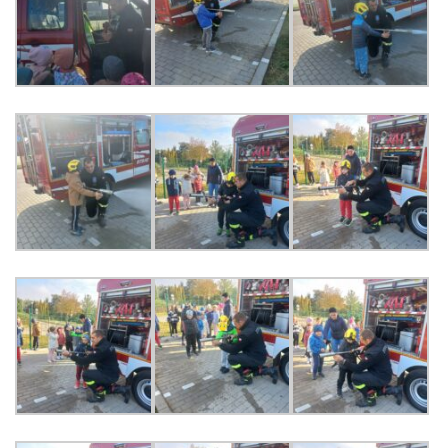
PRACOWNICY
STATUT I STANDARDY
OCHRONY MAŁOLETNICH
PROCEDURY I REGULAMINY
DEKLARACJA DOSTĘPNOŚCI
RADOŚĆ – ZABAWA – NAUKA
NASZA KONCEPCJA
ROCZNY PLAN PRACY