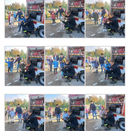
KORZYSTANIE Z TIK
PROGRAMY
UROCZYSTOŚCI
OSIĄGNIĘCIA
KONKURSY
NASI PRZYJACIELE
KĄCIK DLA RODZICÓW