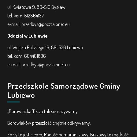
ul. Kwiatowa 9, 89-510 Bysław
tel. kom. 512864137
e-mail: przedbys@poczta.onet.eu
Oddział w Lubiewie
ul. Wojska Polskiego 16, 89-526 Lubiewo
tel. kom. 604461836
e-mail: przedbys@poczta.onet.eu
Przedszkole Samorządowe Gminy
Lubiewo
„Borowiacka Tęcza tak się nazywamy,
Borowiaków przeszłość chętnie odkrywamy.
Żółty to jest ciepło, Radość pomarańczowy, Brązowy to mądrość,