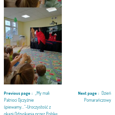
„My mali
Dzień
Previous page
Next page
Patrioci Ojczyźnie
Pomarańczowy
śpiewamy…”-Uroczystość z
okazji Odzyskania przez Polskę