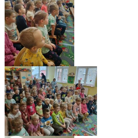
KORZYSTANIE Z TIK
PROGRAMY
UROCZYSTOŚCI
OSIĄGNIĘCIA
KONKURSY
NASI PRZYJACIELE
KĄCIK DLA RODZICÓW