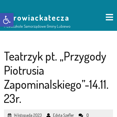
Otwórz pasek narzędzi
borowiackatecza
Przedszkole Samorządowe Gminy Lubiewo
HOME
Teatrzyk pt. „Przygody
NASZE PRZEDSZKOLE
Piotrusia
O NAS
Zapominalskiego”-14.11.
RADA RODZICÓW
23r.
GRUPY DZIECI
14 listopada 2023
Edyta Szefler
0