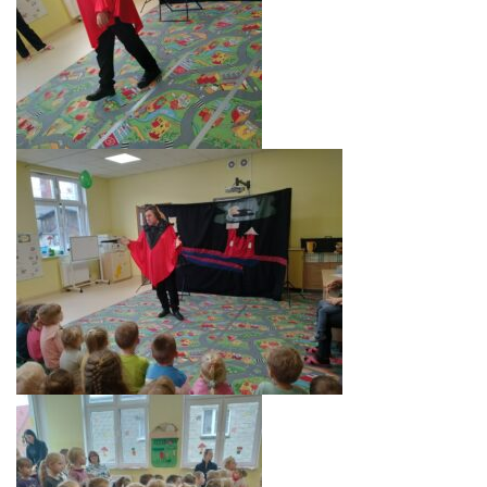
PRACOWNICY
STATUT I STANDARDY
OCHRONY MAŁOLETNICH
PROCEDURY I REGULAMINY
DEKLARACJA DOSTĘPNOŚCI
RADOŚĆ – ZABAWA – NAUKA
NASZA KONCEPCJA
ROCZNY PLAN PRACY