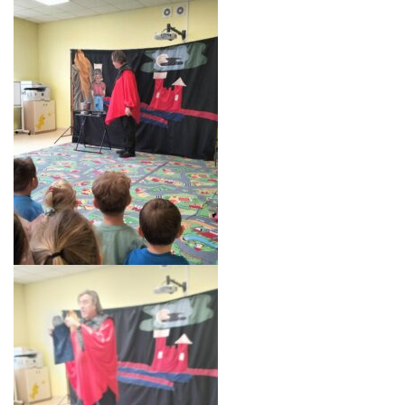
AKTUALNOŚCI
PORADY DLA RODZICÓW
REKRUTACJA
DOKUMENTY DO POBRANIA
OBIADY
ANKIETY
COVID – 19
BIP