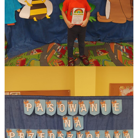
KORZYSTANIE Z TIK
PROGRAMY
UROCZYSTOŚCI
OSIĄGNIĘCIA
KONKURSY
NASI PRZYJACIELE
KĄCIK DLA RODZICÓW