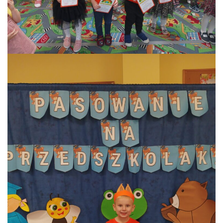
PRACOWNICY
STATUT I STANDARDY
OCHRONY MAŁOLETNICH
PROCEDURY I REGULAMINY
DEKLARACJA DOSTĘPNOŚCI
RADOŚĆ – ZABAWA – NAUKA
NASZA KONCEPCJA
ROCZNY PLAN PRACY