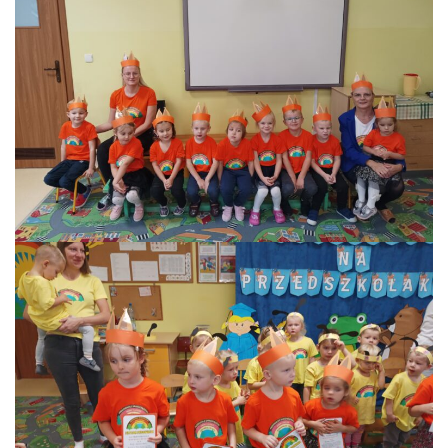
LEŚNE PSZCZÓŁKI – BYSŁAW
ŻABKI – BYSŁAW
SOWY – BYSŁAW
WIEWIÓRKI – BYSŁAW
MISIE – BYSŁAW
PSZCZÓŁKI – LUBIEWO
WIEWIÓRKI – LUBIEWO
ŻABKI – LUBIEWO
WIEWIÓRKI – SUCHA