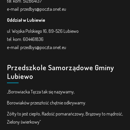
tel. kom. 512864137
e-mail: przedbys@poczta.onet.eu
Oddział w Lubiewie
ul. Wojska Polskiego 16, 89-526 Lubiewo
tel. kom. 604461836
e-mail: przedbys@poczta.onet.eu
Przedszkole Samorządowe Gminy
Lubiewo
„Borowiacka Tęcza tak się nazywamy,
Borowiaków przeszłość chętnie odkrywamy.
Żółty to jest ciepło, Radość pomarańczowy, Brązowy to mądrość,
Zielony świerkowy”