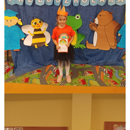
AKTUALNOŚCI
PORADY DLA RODZICÓW
REKRUTACJA
DOKUMENTY DO POBRANIA
OBIADY
ANKIETY
COVID – 19
BIP