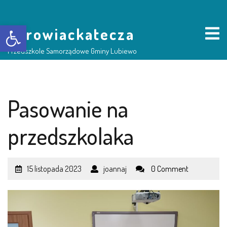
Otwórz pasek narzędzi
borowiackatecza
Przedszkole Samorządowe Gminy Lubiewo
HOME
Pasowanie na
NASZE PRZEDSZKOLE
przedszkolaka
O NAS
15 listopada 2023
joannaj
0 Comment
RADA RODZICÓW
GRUPY DZIECI