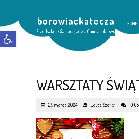
borowiackatecza
HOME
Otwórz pasek narzędzi
Przedszkole Samorządowe Gminy Lubiewo
WARSZTATY ŚWIĄ
25 marca 2024
Edyta Szefler
0 C