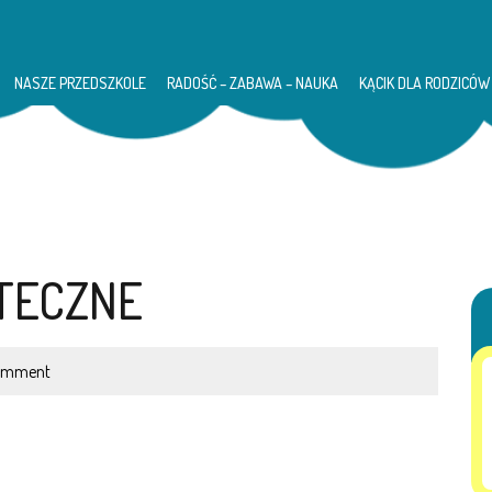
NASZE PRZEDSZKOLE
RADOŚĆ – ZABAWA – NAUKA
KĄCIK DLA RODZICÓW
TECZNE
omment