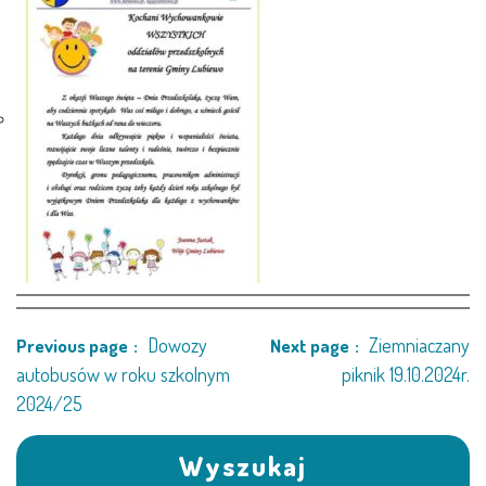
LEŚNE PSZCZÓŁKI – BYSŁAW
ŻABKI – BYSŁAW
SOWY – BYSŁAW
WIEWIÓRKI – BYSŁAW
MISIE – BYSŁAW
PSZCZÓŁKI – LUBIEWO
Dowozy
Ziemniaczany
Previous page
Next page
WIEWIÓRKI – LUBIEWO
autobusów w roku szkolnym
piknik 19.10.2024r.
2024/25
ŻABKI – LUBIEWO
Wyszukaj
WIEWIÓRKI – SUCHA