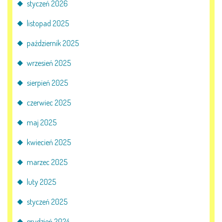
styczeń 2026
KORZYSTANIE Z TIK
listopad 2025
październik 2025
PROGRAMY
wrzesień 2025
UROCZYSTOŚCI
sierpień 2025
OSIĄGNIĘCIA
czerwiec 2025
KONKURSY
maj 2025
kwiecień 2025
NASI PRZYJACIELE
marzec 2025
luty 2025
KĄCIK DLA RODZICÓW
styczeń 2025
grudzień 2024