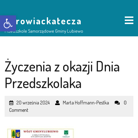
Otwórz pasek narzędzi
borowiackatecza
Przedszkole Samorządowe Gminy Lubiewo
HOME
Życzenia z okazji Dnia
NASZE PRZEDSZKOLE
Przedszkolaka
O NAS
20 września 2024
Marta Hoffmann-Pestka
0
RADA RODZICÓW
Comment
GRUPY DZIECI