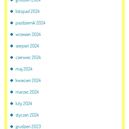
AKTUALNOŚCI
listopad 2024
PORADY DLA RODZICÓW
październik 2024
REKRUTACJA
wrzesień 2024
sierpień 2024
DOKUMENTY DO POBRANIA
czerwiec 2024
OBIADY
maj 2024
ANKIETY
kwiecień 2024
COVID – 19
marzec 2024
luty 2024
styczeń 2024
BIP
grudzień 2023