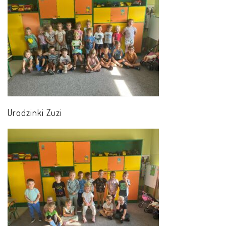
AKTUALNOŚCI
PORADY DLA RODZICÓW
REKRUTACJA
DOKUMENTY DO POBRANIA
OBIADY
Urodzinki Zuzi
ANKIETY
COVID – 19
BIP