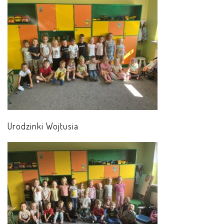
PRACOWNICY
STATUT I STANDARDY
OCHRONY MAŁOLETNICH
PROCEDURY I REGULAMINY
DEKLARACJA DOSTĘPNOŚCI
Urodzinki Wojtusia
RADOŚĆ – ZABAWA – NAUKA
NASZA KONCEPCJA
ROCZNY PLAN PRACY