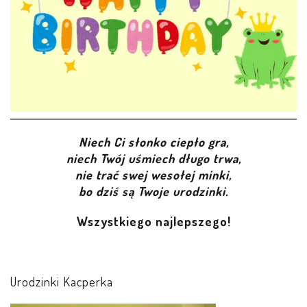
LEŚNE PSZCZÓŁKI – BYSŁAW
ŻABKI – BYSŁAW
SOWY – BYSŁAW
WIEWIÓRKI – BYSŁAW
Niech Ci słonko ciepło gra,
MISIE – BYSŁAW
niech Twój uśmiech długo trwa,
nie trać swej wesołej minki,
PSZCZÓŁKI – LUBIEWO
bo dziś są Twoje urodzinki.
Wszystkiego najlepszego!
WIEWIÓRKI – LUBIEWO
ŻABKI – LUBIEWO
Urodzinki Kacperka
WIEWIÓRKI – SUCHA