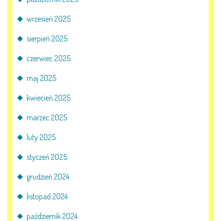
AKTUALNOŚCI
wrzesień 2025
PORADY DLA RODZICÓW
sierpień 2025
REKRUTACJA
czerwiec 2025
maj 2025
DOKUMENTY DO POBRANIA
kwiecień 2025
OBIADY
marzec 2025
ANKIETY
luty 2025
COVID – 19
styczeń 2025
grudzień 2024
listopad 2024
BIP
październik 2024