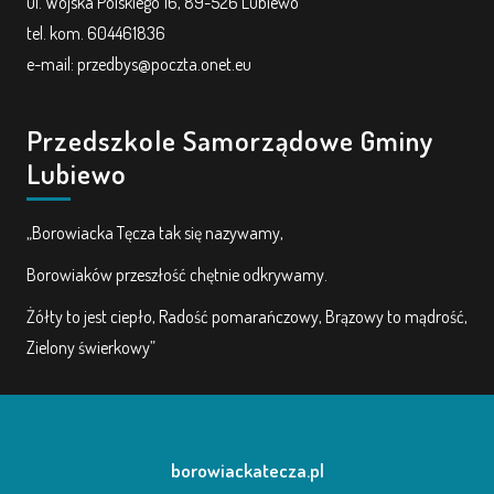
ul. Wojska Polskiego 16, 89-526 Lubiewo
tel. kom. 604461836
e-mail: przedbys@poczta.onet.eu
Przedszkole Samorządowe Gminy
Lubiewo
„Borowiacka Tęcza tak się nazywamy,
Borowiaków przeszłość chętnie odkrywamy.
Żółty to jest ciepło, Radość pomarańczowy, Brązowy to mądrość,
Zielony świerkowy”
borowiackatecza.pl