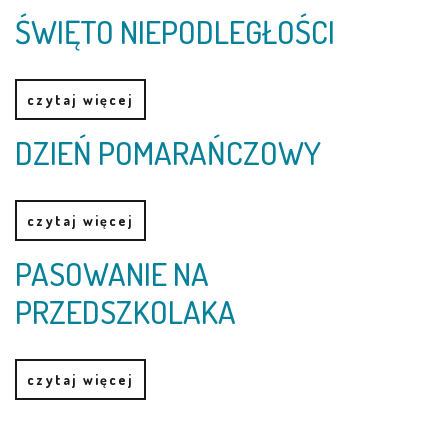
ŚWIĘTO NIEPODLEGŁOŚCI
PRACOWNICY
czytaj więcej
STATUT I STANDARDY
OCHRONY MAŁOLETNICH
DZIEŃ POMARAŃCZOWY
PROCEDURY I REGULAMINY
czytaj więcej
DEKLARACJA DOSTĘPNOŚCI
PASOWANIE NA
PRZEDSZKOLAKA
RADOŚĆ – ZABAWA – NAUKA
czytaj więcej
NASZA KONCEPCJA
ROCZNY PLAN PRACY