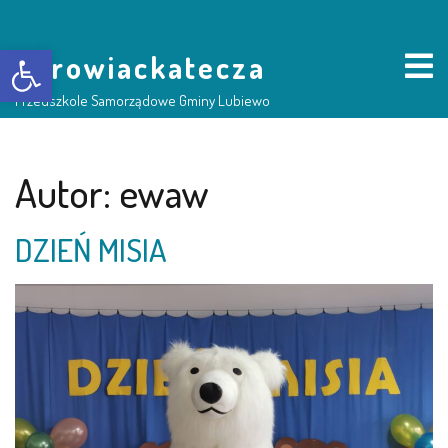
Otwórz pasek narzędzi
borowiackatecza
Przedszkole Samorządowe Gminy Lubiewo
HOME
Autor:
ewaw
NASZE PRZEDSZKOLE
DZIEŃ MISIA
O NAS
RADA RODZICÓW
GRUPY DZIECI