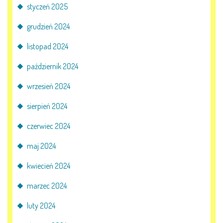
AKTUALNOŚCI
styczeń 2025
grudzień 2024
PORADY DLA RODZICÓW
listopad 2024
REKRUTACJA
październik 2024
DOKUMENTY DO POBRANIA
wrzesień 2024
OBIADY
sierpień 2024
czerwiec 2024
ANKIETY
maj 2024
COVID – 19
kwiecień 2024
marzec 2024
BIP
luty 2024