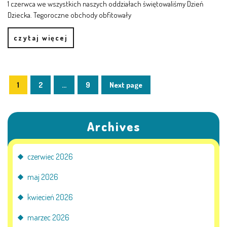
1 czerwca we wszystkich naszych oddziałach świętowaliśmy Dzień
Dziecka. Tegoroczne obchody obfitowały
PRACOWNICY
czytaj więcej
STATUT I STANDARDY
OCHRONY MAŁOLETNICH
1
2
…
9
Next page
PROCEDURY I REGULAMINY
DEKLARACJA DOSTĘPNOŚCI
Archives
czerwiec 2026
RADOŚĆ – ZABAWA – NAUKA
maj 2026
NASZA KONCEPCJA
kwiecień 2026
marzec 2026
ROCZNY PLAN PRACY