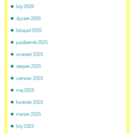
luty 2026
KORZYSTANIE Z TIK
styczeń 2026
PROGRAMY
listopad 2025
październik 2025
UROCZYSTOŚCI
wrzesień 2025
OSIĄGNIĘCIA
sierpień 2025
KONKURSY
czerwiec 2025
NASI PRZYJACIELE
maj 2025
kwiecień 2025
marzec 2025
KĄCIK DLA RODZICÓW
luty 2025