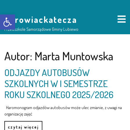
Otwórz pasek narzędzi
borowiackatecza
Przedszkole Samorządowe Gminy Lubiewo
HOME
Autor:
Marta Muntowska
NASZE PRZEDSZKOLE
ODJAZDY AUTOBUSÓW
SZKOLNYCH W I SEMESTRZE
O NAS
ROKU SZKOLNEGO 2025/2026
RADA RODZICÓW
Haromonogram odjazdów autobusów może ulec zmianie, z uwagi na
organizację zajęć
GRUPY DZIECI
czytaj więcej