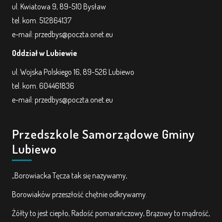
ul. Kwiatowa 9, 89-510 Bysław
tel. kom. 512864137
e-mail: przedbys@poczta.onet.eu
Oddział w Lubiewie
ul. Wojska Polskiego 16, 89-526 Lubiewo
tel. kom. 604461836
e-mail: przedbys@poczta.onet.eu
Przedszkole Samorządowe Gminy
Lubiewo
„Borowiacka Tęcza tak się nazywamy,
Borowiaków przeszłość chętnie odkrywamy.
Żółty to jest ciepło, Radość pomarańczowy, Brązowy to mądrość,