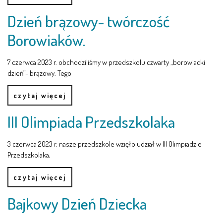
LEŚNE PSZCZÓŁKI – BYSŁAW
Dzień brązowy- twórczość
ŻABKI – BYSŁAW
Borowiaków.
SOWY – BYSŁAW
7 czerwca 2023 r. obchodziliśmy w przedszkolu czwarty „borowiacki
dzień”- brązowy. Tego
WIEWIÓRKI – BYSŁAW
czytaj więcej
MISIE – BYSŁAW
III Olimpiada Przedszkolaka
PSZCZÓŁKI – LUBIEWO
3 czerwca 2023 r. nasze przedszkole wzięło udział w III Olimpiadzie
Przedszkolaka,
WIEWIÓRKI – LUBIEWO
czytaj więcej
ŻABKI – LUBIEWO
Bajkowy Dzień Dziecka
WIEWIÓRKI – SUCHA