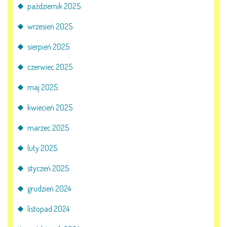
październik 2025
KORZYSTANIE Z TIK
wrzesień 2025
PROGRAMY
sierpień 2025
czerwiec 2025
UROCZYSTOŚCI
maj 2025
OSIĄGNIĘCIA
kwiecień 2025
KONKURSY
marzec 2025
luty 2025
NASI PRZYJACIELE
styczeń 2025
grudzień 2024
KĄCIK DLA RODZICÓW
listopad 2024