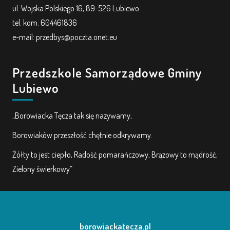
ul. Wojska Polskiego 16, 89-526 Lubiewo
tel. kom. 604461836
e-mail: przedbys@poczta.onet.eu
Przedszkole Samorządowe Gminy
Lubiewo
„Borowiacka Tęcza tak się nazywamy,
Borowiaków przeszłość chętnie odkrywamy.
Żółty to jest ciepło, Radość pomarańczowy, Brązowy to mądrość,
Zielony świerkowy”
borowiackatecza.pl