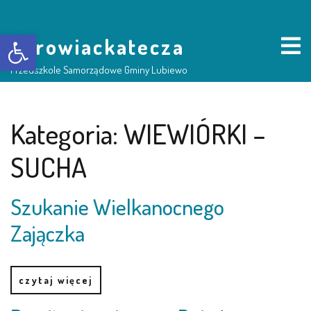
Otwórz pasek narzędzi
borowiackatecza
Przedszkole Samorządowe Gminy Lubiewo
HOME
Kategoria:
WIEWIÓRKI –
SUCHA
NASZE PRZEDSZKOLE
Szukanie Wielkanocnego
O NAS
Zajączka
RADA RODZICÓW
GRUPY DZIECI
czytaj więcej