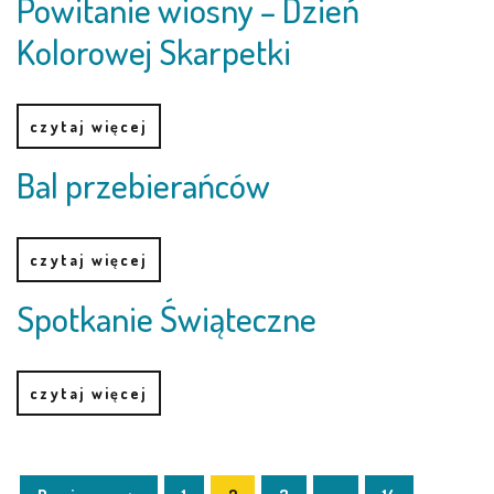
Powitanie wiosny – Dzień
LEŚNE PSZCZÓŁKI – BYSŁAW
Kolorowej Skarpetki
ŻABKI – BYSŁAW
czytaj więcej
SOWY – BYSŁAW
Bal przebierańców
WIEWIÓRKI – BYSŁAW
MISIE – BYSŁAW
czytaj więcej
PSZCZÓŁKI – LUBIEWO
Spotkanie Świąteczne
WIEWIÓRKI – LUBIEWO
czytaj więcej
ŻABKI – LUBIEWO
WIEWIÓRKI – SUCHA