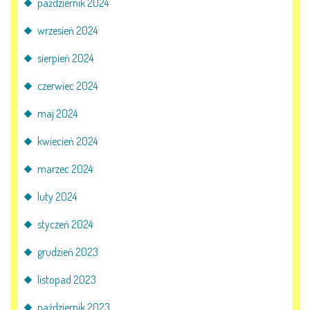
październik 2024
AKTUALNOŚCI
wrzesień 2024
PORADY DLA RODZICÓW
sierpień 2024
REKRUTACJA
czerwiec 2024
DOKUMENTY DO POBRANIA
maj 2024
kwiecień 2024
OBIADY
marzec 2024
ANKIETY
luty 2024
COVID – 19
styczeń 2024
grudzień 2023
BIP
listopad 2023
październik 2023