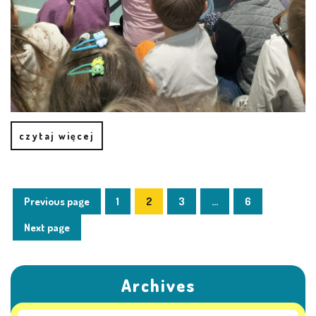
E-DZIENNIK
LOGOWANIE
REJESTRACJA KONTA
czytaj więcej
KONTAKT
Previous page
1
2
3
…
6
Next page
Archives