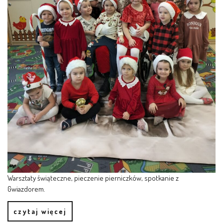
PRACOWNICY
STATUT I STANDARDY
OCHRONY MAŁOLETNICH
PROCEDURY I REGULAMINY
DEKLARACJA DOSTĘPNOŚCI
RADOŚĆ – ZABAWA – NAUKA
Warsztaty świąteczne, pieczenie pierniczków, spotkanie z
Gwiazdorem.
NASZA KONCEPCJA
czytaj więcej
ROCZNY PLAN PRACY