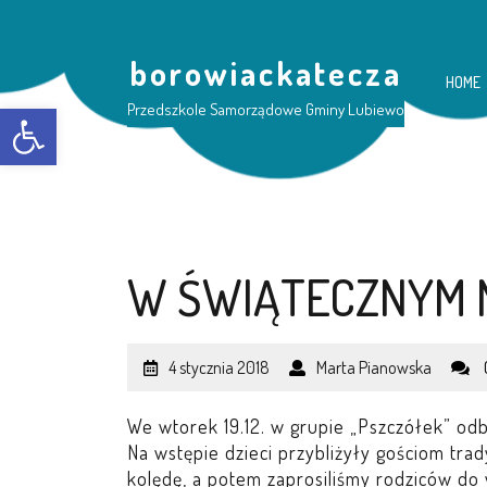
borowiackatecza
HOME
Otwórz pasek narzędzi
Przedszkole Samorządowe Gminy Lubiewo
W ŚWIĄTECZNYM 
4 stycznia 2018
Marta Pianowska
We wtorek 19.12. w grupie „Pszczółek” odb
Na wstępie dzieci przybliżyły gościom tr
kolędę, a potem zaprosiliśmy rodziców do