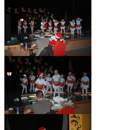
KORZYSTANIE Z TIK
PROGRAMY
UROCZYSTOŚCI
OSIĄGNIĘCIA
KONKURSY
NASI PRZYJACIELE
KĄCIK DLA RODZICÓW