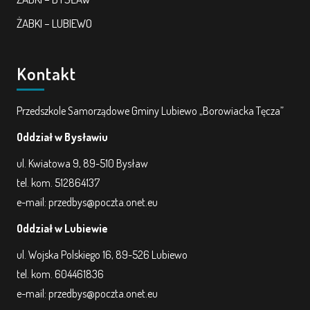
ŻABKI – LUBIEWO
Kontakt
Przedszkole Samorządowe Gminy Lubiewo „Borowiacka Tęcza”
Oddział w Bysławiu
ul. Kwiatowa 9, 89-510 Bysław
tel. kom. 512864137
e-mail: przedbys@poczta.onet.eu
Oddział w Lubiewie
ul. Wojska Polskiego 16, 89-526 Lubiewo
tel. kom. 604461836
e-mail: przedbys@poczta.onet.eu