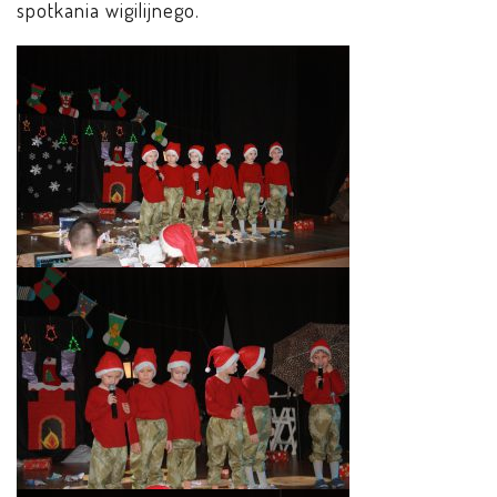
spotkania wigilijnego.
PRACOWNICY
STATUT I STANDARDY
OCHRONY MAŁOLETNICH
PROCEDURY I REGULAMINY
DEKLARACJA DOSTĘPNOŚCI
RADOŚĆ – ZABAWA – NAUKA
NASZA KONCEPCJA
ROCZNY PLAN PRACY