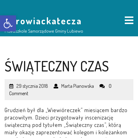
Otwórz pasek narzędzi
borowiackatecza
Przedszkole Samorządowe Gminy Lubiewo
HOME
ŚWIĄTECZNY CZAS
NASZE PRZEDSZKOLE
29 stycznia 2018
Marta Pianowska
0
O NAS
Comment
RADA RODZICÓW
Grudzień był dla „Wiewióreczek” miesiącem bardzo
pracowitym. Dzieci przygotowały inscenizację
GRUPY DZIECI
świąteczną pod tytułem „Świąteczny czas”, którą
miały okazję zaprezentować kolegom i koleżankom