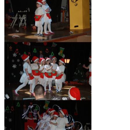
AKTUALNOŚCI
PORADY DLA RODZICÓW
REKRUTACJA
DOKUMENTY DO POBRANIA
OBIADY
ANKIETY
COVID – 19
BIP