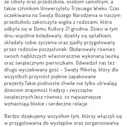
ze szkoły oraz przedszkola, osobom samotnym, a
LEŚNE PSZCZÓŁKI – BYSŁAW
także członkom Uniwersytetu Trzeciego Wieku. Czas
oczekiwania na Święta Bożego Narodzenia w naszym
ŻABKI – BYSŁAW
przedszkolu zakończyła wigilia z rodzicami, która
odbyła się w Domu Kultury 21 grudnia. Dzieci w tym
SOWY – BYSŁAW
dniu wspólnie kolędowały, dzieliły się opłatkiem,
składały sobie życzenia oraz zjadły przygotowany
przez rodziców poczęstunek. Obdarowały również
WIEWIÓRKI – BYSŁAW
swoich najbliższych własnoręcznie wykonaną laurką
oraz świątecznymi pierniczkami. Odwiedził nas też
MISIE – BYSŁAW
długo wyczekiwany gość – Święty Mikołaj, który dla
wszystkich przyniósł pięknie zapakowane
PSZCZÓŁKI – LUBIEWO
prezenty.Takie podniosłe chwile nie tylko utrwalają
dzieciom znajomość tradycji i zwyczajów
WIEWIÓRKI – LUBIEWO
świątecznych,lecz również, co najważniejsze
wzmacniają bliskie i serdeczne relacje.
ŻABKI – LUBIEWO
Bardzo dziękujemy wszystkim tym, którzy włączyli się
w przygotowania do występów oraz zorganizowania
WIEWIÓRKI – SUCHA