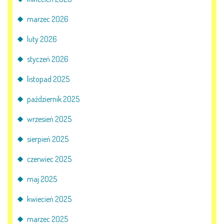
marzec 2026
PRACOWNICY
luty 2026
STATUT I STANDARDY
styczeń 2026
OCHRONY MAŁOLETNICH
listopad 2025
PROCEDURY I REGULAMINY
październik 2025
DEKLARACJA DOSTĘPNOŚCI
wrzesień 2025
sierpień 2025
RADOŚĆ – ZABAWA – NAUKA
czerwiec 2025
maj 2025
NASZA KONCEPCJA
kwiecień 2025
ROCZNY PLAN PRACY
marzec 2025