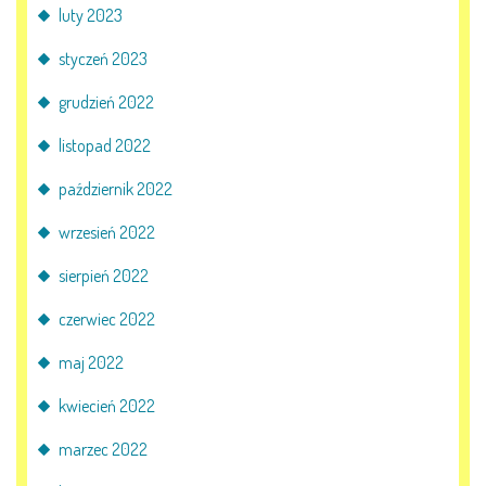
luty 2023
E-DZIENNIK
styczeń 2023
grudzień 2022
LOGOWANIE
listopad 2022
REJESTRACJA KONTA
październik 2022
wrzesień 2022
KONTAKT
sierpień 2022
czerwiec 2022
maj 2022
kwiecień 2022
marzec 2022