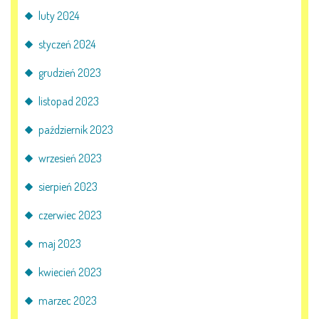
AKTUALNOŚCI
luty 2024
PORADY DLA RODZICÓW
styczeń 2024
grudzień 2023
REKRUTACJA
listopad 2023
DOKUMENTY DO POBRANIA
październik 2023
OBIADY
wrzesień 2023
sierpień 2023
ANKIETY
czerwiec 2023
COVID – 19
maj 2023
kwiecień 2023
BIP
marzec 2023