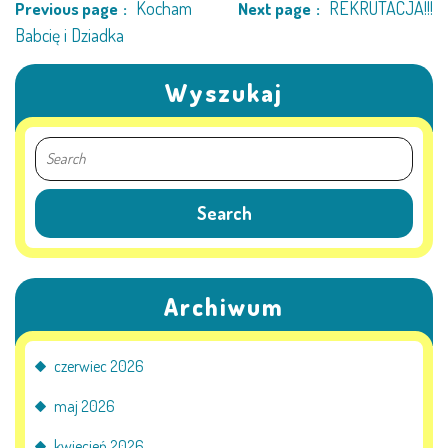
Kocham
REKRUTACJA!!!
Previous page
Next page
LEŚNE PSZCZÓŁKI – BYSŁAW
Babcię i Dziadka
ŻABKI – BYSŁAW
Wyszukaj
SOWY – BYSŁAW
WIEWIÓRKI – BYSŁAW
MISIE – BYSŁAW
PSZCZÓŁKI – LUBIEWO
Archiwum
WIEWIÓRKI – LUBIEWO
czerwiec 2026
ŻABKI – LUBIEWO
maj 2026
WIEWIÓRKI – SUCHA
kwiecień 2026