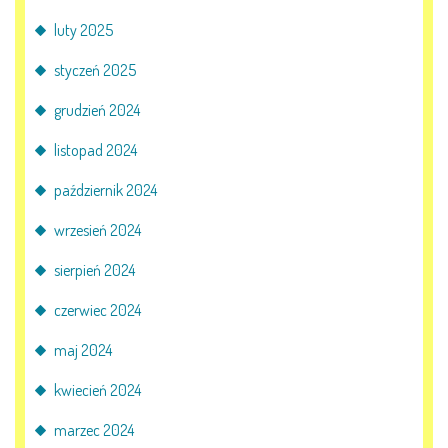
luty 2025
KORZYSTANIE Z TIK
styczeń 2025
PROGRAMY
grudzień 2024
UROCZYSTOŚCI
listopad 2024
październik 2024
OSIĄGNIĘCIA
wrzesień 2024
KONKURSY
sierpień 2024
NASI PRZYJACIELE
czerwiec 2024
maj 2024
KĄCIK DLA RODZICÓW
kwiecień 2024
marzec 2024