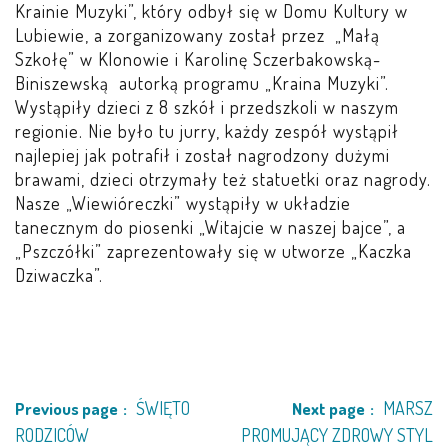
Krainie Muzyki”, który odbył się w Domu Kultury w
LEŚNE PSZCZÓŁKI – BYSŁAW
Lubiewie, a zorganizowany został przez „Małą
Szkołę” w Klonowie i Karolinę Sczerbakowską-
ŻABKI – BYSŁAW
Biniszewską autorką programu „Kraina Muzyki”.
Wystąpiły dzieci z 8 szkół i przedszkoli w naszym
SOWY – BYSŁAW
regionie. Nie było tu jurry, każdy zespół wystąpił
najlepiej jak potrafił i został nagrodzony dużymi
WIEWIÓRKI – BYSŁAW
brawami, dzieci otrzymały też statuetki oraz nagrody.
Nasze „Wiewióreczki” wystąpiły w układzie
MISIE – BYSŁAW
tanecznym do piosenki „Witajcie w naszej bajce”, a
„Pszczółki” zaprezentowały się w utworze „Kaczka
Dziwaczka”.
PSZCZÓŁKI – LUBIEWO
WIEWIÓRKI – LUBIEWO
ŻABKI – LUBIEWO
ŚWIĘTO
MARSZ
Previous page
Next page
WIEWIÓRKI – SUCHA
RODZICÓW
PROMUJĄCY ZDROWY STYL