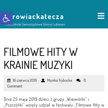
Otwórz pasek narzędzi
borowiackatecza
Przedszkole Samorządowe Gminy Lubiewo
HOME
FILMOWE HITY W
NASZE PRZEDSZKOLE
KRAINIE MUZYKI
O NAS
16 czerwca 2019
Monika Trybocka
0
RADA RODZICÓW
Comment
GRUPY DZIECI
Dnia 25 maja 2019 dzieci z grupy „Wiewiórki” i
„Pszczółki” wzięły udział w festiwalu „Filmowe Hity w