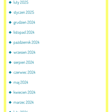
AKTUALNOŚCI
luty 2025
styczeń 2025
PORADY DLA RODZICÓW
grudzień 2024
REKRUTACJA
listopad 2024
DOKUMENTY DO POBRANIA
październik 2024
wrzesień 2024
OBIADY
sierpień 2024
ANKIETY
czerwiec 2024
COVID – 19
maj 2024
kwiecień 2024
BIP
marzec 2024