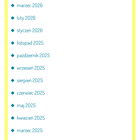
marzec 2026
KORZYSTANIE Z TIK
luty 2026
PROGRAMY
styczeń 2026
listopad 2025
UROCZYSTOŚCI
październik 2025
OSIĄGNIĘCIA
wrzesień 2025
KONKURSY
sierpień 2025
czerwiec 2025
NASI PRZYJACIELE
maj 2025
kwiecień 2025
KĄCIK DLA RODZICÓW
marzec 2025