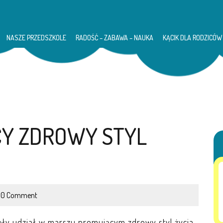
NASZE PRZEDSZKOLE
RADOŚĆ – ZABAWA – NAUKA
KĄCIK DLA RODZICÓW
Y ZDROWY STYL
0 Comment
ęły udział w marszu promującym zdrowy styl życia.