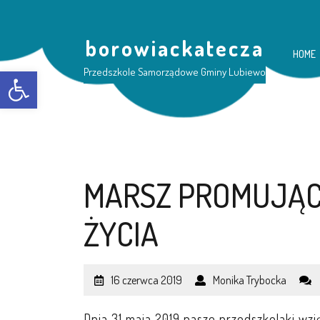
borowiackatecza
HOME
Otwórz pasek narzędzi
Przedszkole Samorządowe Gminy Lubiewo
MARSZ PROMUJĄC
ŻYCIA
16 czerwca 2019
Monika Trybocka
Dnia 31 maja 2019 nasze przedszkolaki wzi