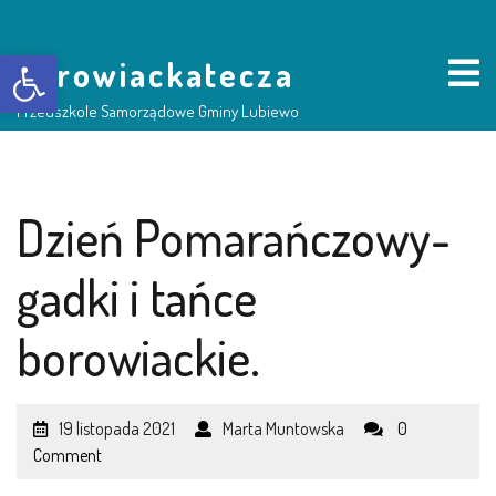
Otwórz pasek narzędzi
borowiackatecza
Przedszkole Samorządowe Gminy Lubiewo
HOME
Dzień Pomarańczowy-
NASZE PRZEDSZKOLE
gadki i tańce
O NAS
borowiackie.
RADA RODZICÓW
19 listopada 2021
Marta Muntowska
0
GRUPY DZIECI
Comment