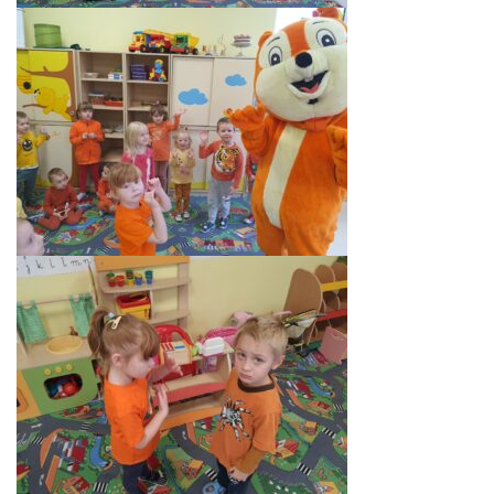
PRACOWNICY
STATUT I STANDARDY
OCHRONY MAŁOLETNICH
PROCEDURY I REGULAMINY
DEKLARACJA DOSTĘPNOŚCI
RADOŚĆ – ZABAWA – NAUKA
NASZA KONCEPCJA
ROCZNY PLAN PRACY