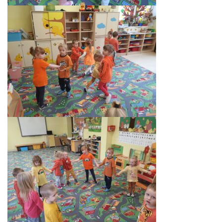
AKTUALNOŚCI
PORADY DLA RODZICÓW
REKRUTACJA
DOKUMENTY DO POBRANIA
OBIADY
ANKIETY
COVID – 19
BIP