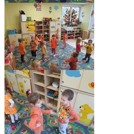
KORZYSTANIE Z TIK
PROGRAMY
UROCZYSTOŚCI
OSIĄGNIĘCIA
KONKURSY
NASI PRZYJACIELE
KĄCIK DLA RODZICÓW