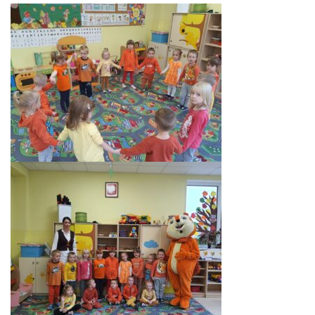
LEŚNE PSZCZÓŁKI – BYSŁAW
ŻABKI – BYSŁAW
SOWY – BYSŁAW
WIEWIÓRKI – BYSŁAW
MISIE – BYSŁAW
PSZCZÓŁKI – LUBIEWO
WIEWIÓRKI – LUBIEWO
ŻABKI – LUBIEWO
WIEWIÓRKI – SUCHA