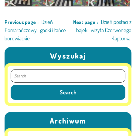
KORZYSTANIE Z TIK
Dzień
Dzień postaci z
Previous page
Next page
PROGRAMY
Pomarańczowy- gadki i tańce
bajek- wizyta Czerwonego
borowiackie.
Kapturka.
UROCZYSTOŚCI
Wyszukaj
OSIĄGNIĘCIA
KONKURSY
NASI PRZYJACIELE
KĄCIK DLA RODZICÓW
Archiwum