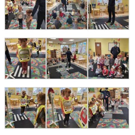
LEŚNE PSZCZÓŁKI – BYSŁAW
ŻABKI – BYSŁAW
SOWY – BYSŁAW
WIEWIÓRKI – BYSŁAW
MISIE – BYSŁAW
PSZCZÓŁKI – LUBIEWO
WIEWIÓRKI – LUBIEWO
ŻABKI – LUBIEWO
WIEWIÓRKI – SUCHA