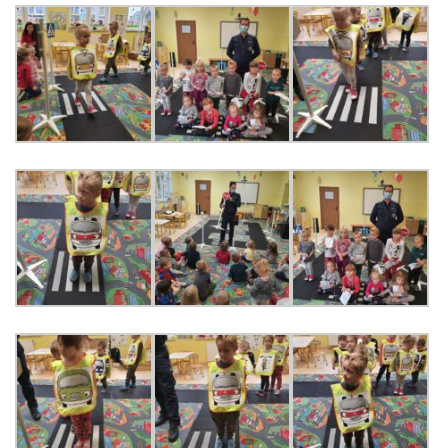
PRACOWNICY
STATUT I STANDARDY
OCHRONY MAŁOLETNICH
PROCEDURY I REGULAMINY
DEKLARACJA DOSTĘPNOŚCI
RADOŚĆ – ZABAWA – NAUKA
NASZA KONCEPCJA
ROCZNY PLAN PRACY