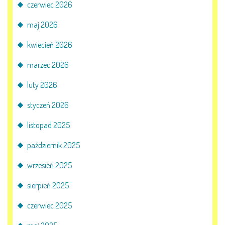
AKTUALNOŚCI
czerwiec 2026
maj 2026
PORADY DLA RODZICÓW
kwiecień 2026
REKRUTACJA
marzec 2026
DOKUMENTY DO POBRANIA
luty 2026
styczeń 2026
OBIADY
listopad 2025
ANKIETY
październik 2025
COVID – 19
wrzesień 2025
sierpień 2025
BIP
czerwiec 2025